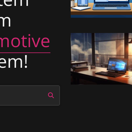
em
motive
tem!