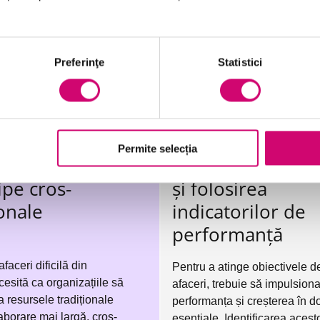
Preferinţe
Statistici
soft skills digital
Conducerea performantei angajatilo
Permite selecția
area colaborării
Evaluarea rezulta
ipe cros-
și folosirea
onale
indicatorilor de
performanță
aceri dificilă din
Pentru a atinge obiectivele d
esită ca organizațiile să
afaceri, trebuie să impulsiona
a resursele tradiționale
performanța și creșterea în d
aborare mai largă, cros-
esențiale. Identificarea acest