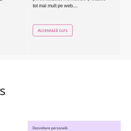
tot mai mult pe web....
Accesează curs
s
Dezvoltare personală