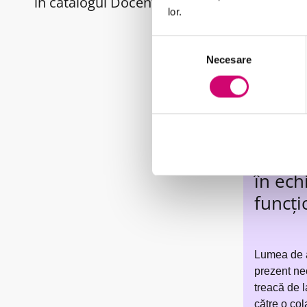
în catalogul Docentix
lor.
Selecția
Necesare
consimțământului
Competențe de 
Cultiv
în ech
funcți
Lumea de af
prezent nec
treacă de l
către o col