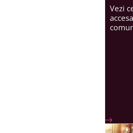
Vezi c
accesa
comun