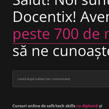
Docentix! Av
peste 700 de 
să ne cunoaș
Cursuri online de soft/tech skills
cu diplomă
și