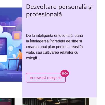
Dezvoltare personală și
profesională
De la inteligența emoțională, până
la înțelegerea încrederii de sine și
crearea unui plan pentru a reuși în
viață, sau cultivarea relațiilor cu
colegii...
100+
Accesează categoria