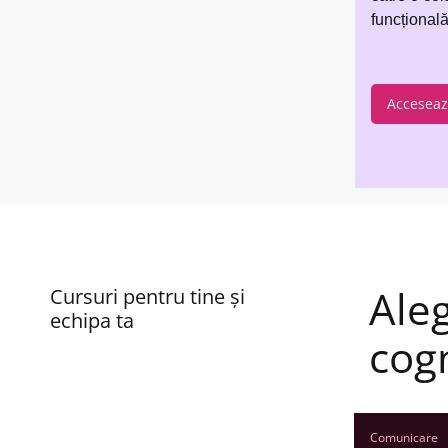
funcțională.
Acceseaz
Ale
Cursuri pentru tine și
echipa ta
cogn
Comunicare