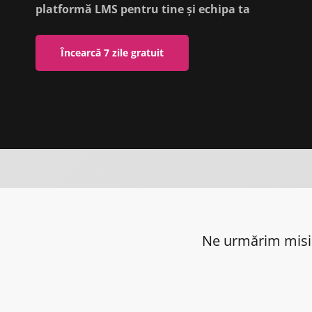
platformă LMS pentru tine și echipa ta
Încearcă 7 zile gratuit
Ne urmărim misiun