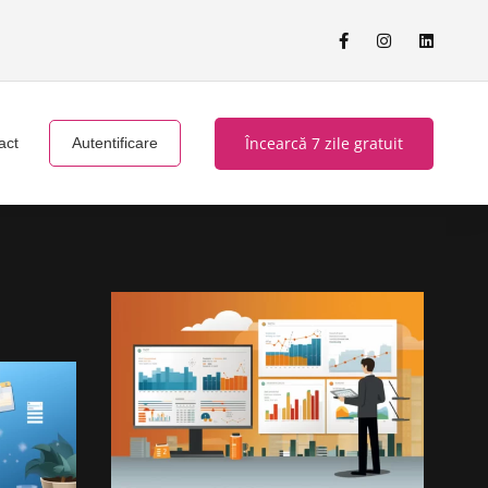
Încearcă 7 zile gratuit
act
Autentificare