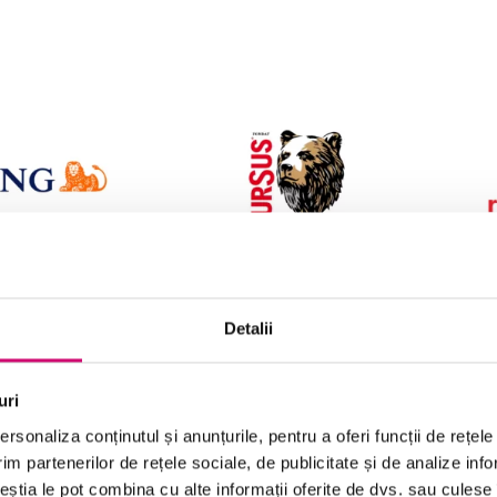
Detalii
uri
rsonaliza conținutul și anunțurile, pentru a oferi funcții de rețele
im partenerilor de rețele sociale, de publicitate și de analize info
ceștia le pot combina cu alte informații oferite de dvs. sau culese î