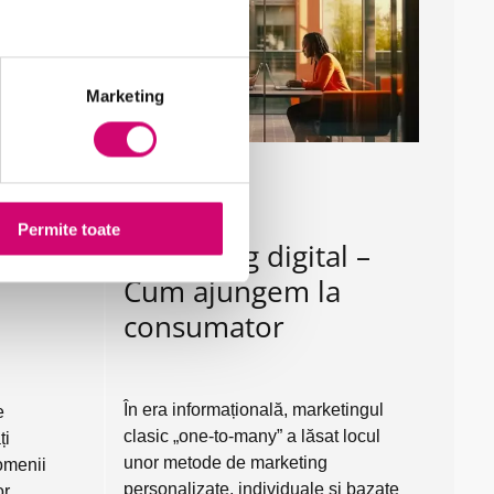
Marketing
r
Online Marketing
Permite toate
telor
Marketing digital –
Cum ajungem la
consumator
În era informațională, marketingul
e
clasic „one-to-many” a lăsat locul
ți
unor metode de marketing
omenii
personalizate, individuale și bazate
or