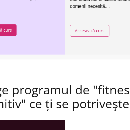
..
domenii necesită....
ă curs
Accesează curs
ge programul de "fitnes
itiv" ce ți se potriveşte