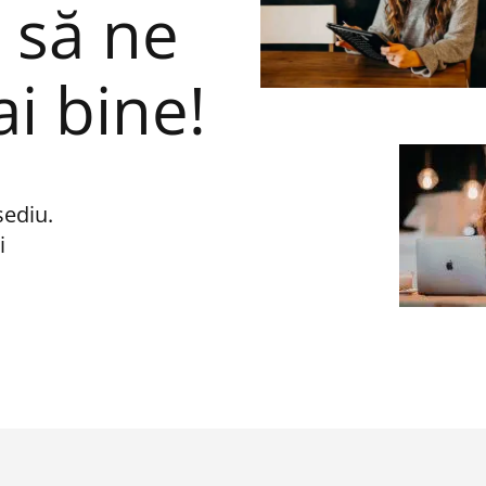
i să ne
i bine!
sediu.
i