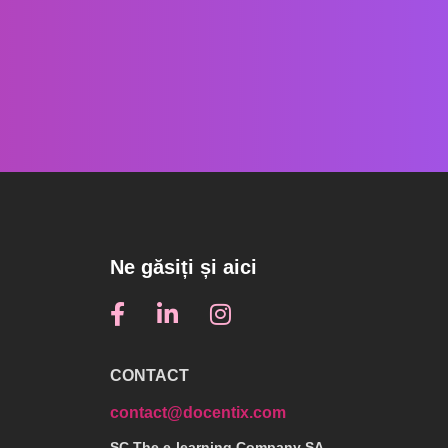
Ne găsiți și aici
CONTACT
contact@docentix.com
SC The e-learning Company SA