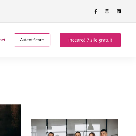
Încearcă 7 zile gratuit
act
Autentificare