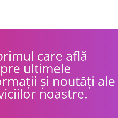
 primul care află
pre ultimele
ormații și noutăți ale
viciilor noastre.