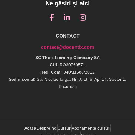
Ne găsiți și aici
CONTACT
contact@docentix.com
SC The e-learning Company SA
CUI:
RO30760571
Reg. Com.
: J40/11588/2012
Sediu social:
Str. Nicolae Iorga, Nr. 3, Et. 5, Ap. 14, Sector 1,
Bucuresti
Acasă
Despre noi
Cursuri
Abonamente cursuri