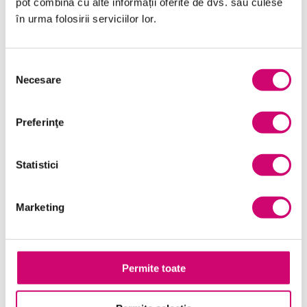
pot combina cu alte informații oferite de dvs. sau culese
în urma folosirii serviciilor lor.
Selecția
Necesare
consimțământului
Preferinţe
Statistici
Marketing
Permite toate
Deplasarea și navigarea în Excel 2010
33 minute
Toate Nivelele