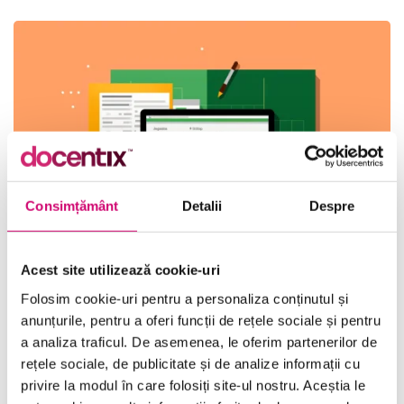
Consimțământ
Detalii
Despre
Acest site utilizează cookie-uri
Utilizarea funcțiilor de căutare, referință, matematică și
Folosim cookie-uri pentru a personaliza conținutul și
anunțurile, pentru a oferi funcții de rețele sociale și pentru
text în Excel 2010
a analiza traficul. De asemenea, le oferim partenerilor de
29 minute
Toate Nivelele
rețele sociale, de publicitate și de analize informații cu
privire la modul în care folosiți site-ul nostru. Aceștia le
Vezi Detalii