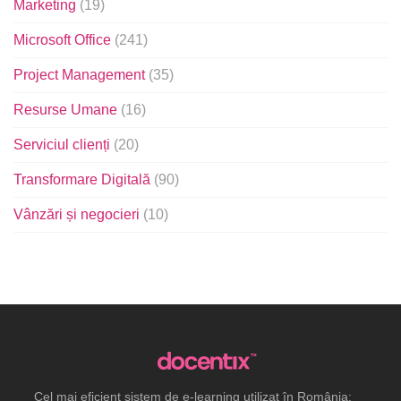
Marketing
(19)
Microsoft Office
(241)
Project Management
(35)
Resurse Umane
(16)
Serviciul clienți
(20)
Transformare Digitală
(90)
Vânzări și negocieri
(10)
Cel mai eficient sistem de e-learning utilizat în România: