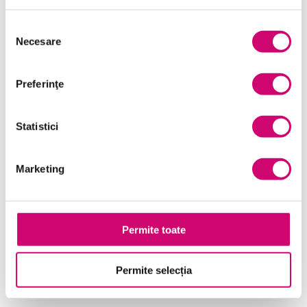
Selecția
Necesare
consimțământului
Preferinţe
Statistici
Marketing
Structurarea documentelor Word 2010
30 minute
Toate Nivelele
Permite toate
Vezi Detalii
Permite selecția