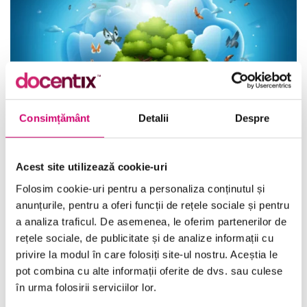
Consimțământ
Detalii
Despre
Acest site utilizează cookie-uri
Deplasarea în Word 2010
Folosim cookie-uri pentru a personaliza conținutul și
36 minute
Toate Nivelele
anunțurile, pentru a oferi funcții de rețele sociale și pentru
a analiza traficul. De asemenea, le oferim partenerilor de
Vezi Detalii
rețele sociale, de publicitate și de analize informații cu
privire la modul în care folosiți site-ul nostru. Aceștia le
pot combina cu alte informații oferite de dvs. sau culese
în urma folosirii serviciilor lor.