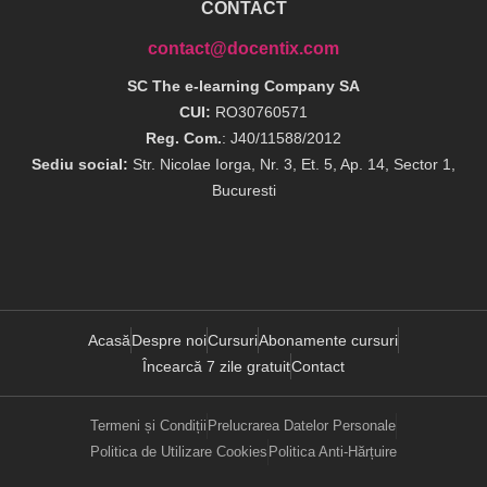
CONTACT
contact@docentix.com
SC The e-learning Company SA
CUI:
RO30760571
Reg. Com.
: J40/11588/2012
Sediu social:
Str. Nicolae Iorga, Nr. 3, Et. 5, Ap. 14, Sector 1,
Bucuresti
Acasă
Despre noi
Cursuri
Abonamente cursuri
Încearcă 7 zile gratuit
Contact
Termeni și Condiții
Prelucrarea Datelor Personale
Politica de Utilizare Cookies
Politica Anti-Hărțuire