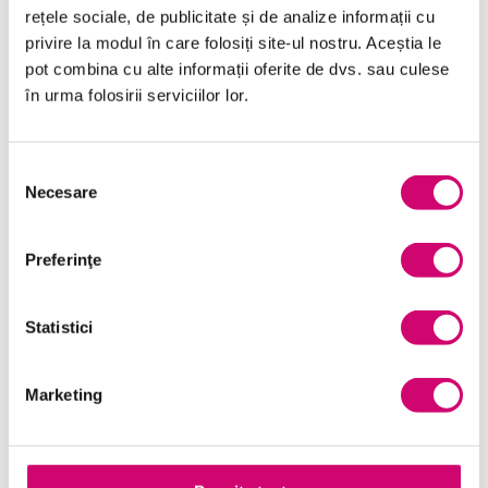
rețele sociale, de publicitate și de analize informații cu
privire la modul în care folosiți site-ul nostru. Aceștia le
Comunicare
(56)
pot combina cu alte informații oferite de dvs. sau culese
Dezvoltare personală și profesională
(120)
în urma folosirii serviciilor lor.
Finanțe
(14)
Selecția
Limba Engleză
(24)
Necesare
consimțământului
Management și Leadership
(103)
Preferinţe
Marketing
(19)
Microsoft Office
(241)
Statistici
Project Management
(35)
Resurse Umane
(16)
Marketing
Serviciul clienți
(20)
Transformare Digitală
(90)