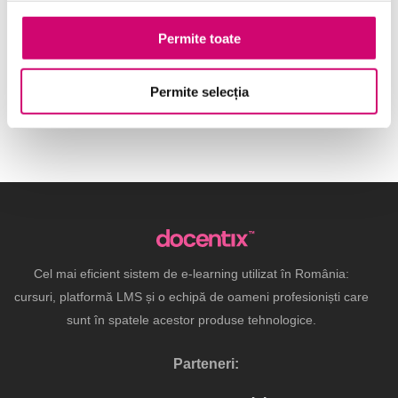
Serviciul clienți
(20)
Permite toate
Transformare Digitală
(90)
Permite selecția
Vânzări și negocieri
(10)
Cel mai eficient sistem de e-learning utilizat în România:
cursuri, platformă LMS și o echipă de oameni profesioniști care
sunt în spatele acestor produse tehnologice.
Parteneri: