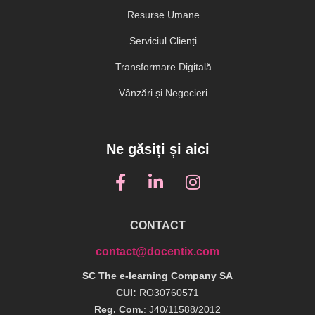
Resurse Umane
Serviciul Clienți
Transformare Digitală
Vânzări și Negocieri
Ne găsiți și aici
CONTACT
contact@docentix.com
SC The e-learning Company SA
CUI:
RO30760571
Reg. Com.
: J40/11588/2012