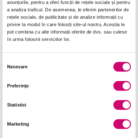
anunțurile, pentru a oferi funcții de rețele sociale și pentru
a analiza traficul. De asemenea, le oferim partenerilor de
Categorii de Cursuri
rețele sociale, de publicitate și de analize informații cu
privire la modul în care folosiți site-ul nostru. Aceștia le
pot combina cu alte informații oferite de dvs. sau culese
Comunicare
(56)
în urma folosirii serviciilor lor.
Dezvoltare personală și profesională
(120)
Selecția
Finanțe
(14)
Necesare
consimțământului
Limba Engleză
(24)
Preferinţe
Management și Leadership
(103)
Marketing
(19)
Statistici
Microsoft Office
(241)
Project Management
(35)
Marketing
Resurse Umane
(16)