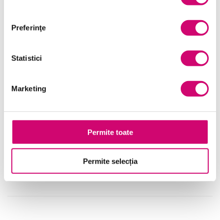
Preferinţe
Statistici
Marketing
Rolul ascultării active la locul de muncă
Permite toate
24 minute
Toate Nivelele
Permite selecția
Vezi Detalii