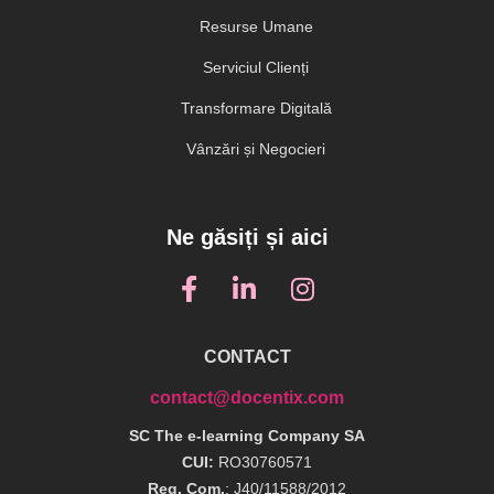
Resurse Umane
Serviciul Clienți
Transformare Digitală
Vânzări și Negocieri
Ne găsiți și aici
CONTACT
contact@docentix.com
SC The e-learning Company SA
CUI:
RO30760571
Reg. Com.
: J40/11588/2012