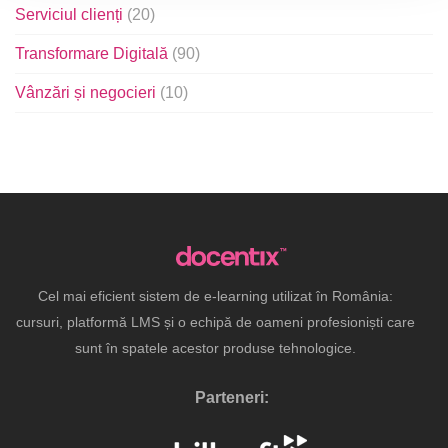
Serviciul clienți
(20)
Transformare Digitală
(90)
Vânzări și negocieri
(10)
Cel mai eficient sistem de e-learning utilizat în România:
cursuri, platformă LMS și o echipă de oameni profesioniști care
sunt în spatele acestor produse tehnologice.
Parteneri: