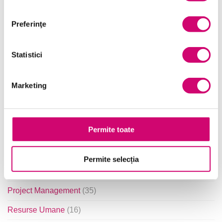
Categorii de Cursuri
Preferinţe
Statistici
Comunicare
(56)
Dezvoltare personală și profesională
(120)
Marketing
Finanțe
(14)
Limba Engleză
(24)
Permite toate
Management și Leadership
(103)
Marketing
(19)
Permite selecția
Microsoft Office
(241)
Project Management
(35)
Resurse Umane
(16)