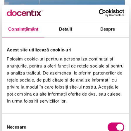
Consimțământ
Detalii
Despre
Acest site utilizează cookie-uri
Folosim cookie-uri pentru a personaliza conținutul și
anunțurile, pentru a oferi funcții de rețele sociale și pentru
Delve Office 365 – Folosirea blogurilor
a analiza traficul. De asemenea, le oferim partenerilor de
21 minute
Toate Nivelele
rețele sociale, de publicitate și de analize informații cu
privire la modul în care folosiți site-ul nostru. Aceștia le
pot combina cu alte informații oferite de dvs. sau culese
Vezi Detalii
în urma folosirii serviciilor lor.
Selecția
Necesare
consimțământului