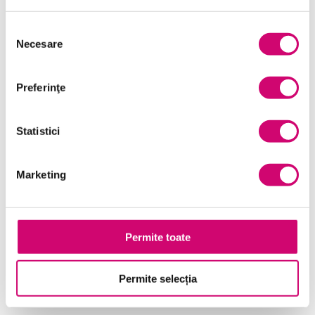
Selecția
Necesare
consimțământului
Preferinţe
Statistici
Marketing
Permite toate
Facilitarea îmbunătățirii proceselor de business
Permite selecția
19 minute
Toate Nivelele