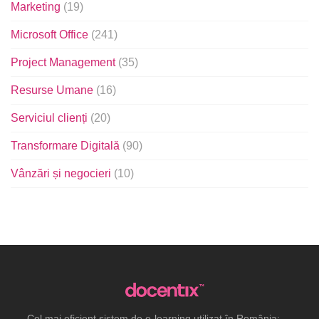
Marketing
(19)
Microsoft Office
(241)
Project Management
(35)
Resurse Umane
(16)
Serviciul clienți
(20)
Transformare Digitală
(90)
Vânzări și negocieri
(10)
Cel mai eficient sistem de e-learning utilizat în România: