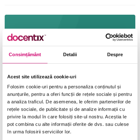
Consimțământ
Detalii
Despre
Acest site utilizează cookie-uri
Folosim cookie-uri pentru a personaliza conținutul și
anunțurile, pentru a oferi funcții de rețele sociale și pentru
a analiza traficul. De asemenea, le oferim partenerilor de
rețele sociale, de publicitate și de analize informații cu
Management în scopul excelenței operaționale
privire la modul în care folosiți site-ul nostru. Aceștia le
20 minute
Toate Nivelele
pot combina cu alte informații oferite de dvs. sau culese
în urma folosirii serviciilor lor.
Vezi Detalii