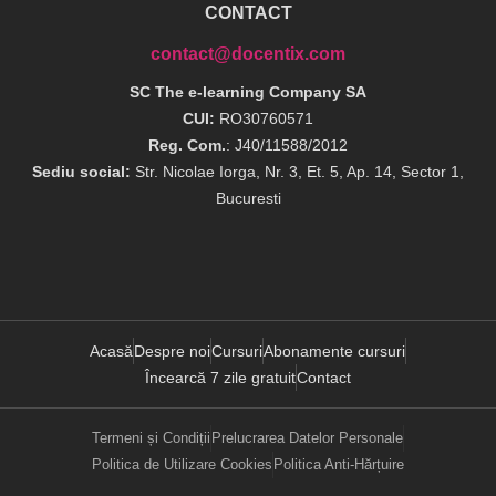
CONTACT
contact@docentix.com
SC The e-learning Company SA
CUI:
RO30760571
Reg. Com.
: J40/11588/2012
Sediu social:
Str. Nicolae Iorga, Nr. 3, Et. 5, Ap. 14, Sector 1,
Bucuresti
Acasă
Despre noi
Cursuri
Abonamente cursuri
Încearcă 7 zile gratuit
Contact
Termeni și Condiții
Prelucrarea Datelor Personale
Politica de Utilizare Cookies
Politica Anti-Hărțuire