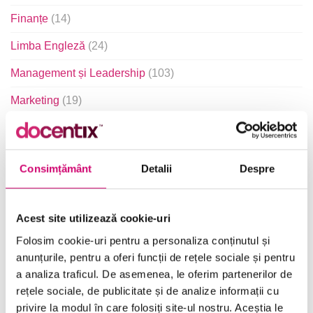
Finanțe
(14)
Limba Engleză
(24)
Management și Leadership
(103)
Marketing
(19)
Microsoft Office
(241)
Project Management
(35)
Consimțământ
Detalii
Despre
Resurse Umane
(16)
Serviciul clienți
(20)
Acest site utilizează cookie-uri
Transformare Digitală
(90)
Folosim cookie-uri pentru a personaliza conținutul și
anunțurile, pentru a oferi funcții de rețele sociale și pentru
Vânzări și negocieri
(10)
a analiza traficul. De asemenea, le oferim partenerilor de
rețele sociale, de publicitate și de analize informații cu
privire la modul în care folosiți site-ul nostru. Aceștia le