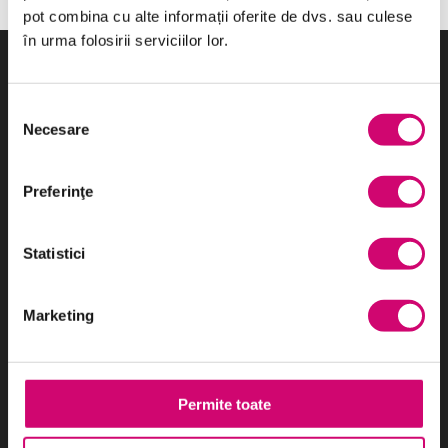
pot combina cu alte informații oferite de dvs. sau culese
în urma folosirii serviciilor lor.
Selecția
Necesare
consimțământului
Cel mai eficient sistem de e-learning utilizat în România:
cursuri, platformă LMS și o echipă de oameni profesioniști care
sunt în spatele acestor produse tehnologice.
Preferinţe
Parteneri:
Statistici
Marketing
Categorii de Cursuri
Permite toate
Comunicare