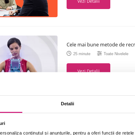
Vezi Detalii
Cele mai bune metode de rec
25 minute
Toate Nivelele
Vezi Detalii
Detalii
Selecția aplicanților – Primul 
candidați
uri
20 minute
Toate Nivelele
rsonaliza conținutul și anunțurile, pentru a oferi funcții de rețele