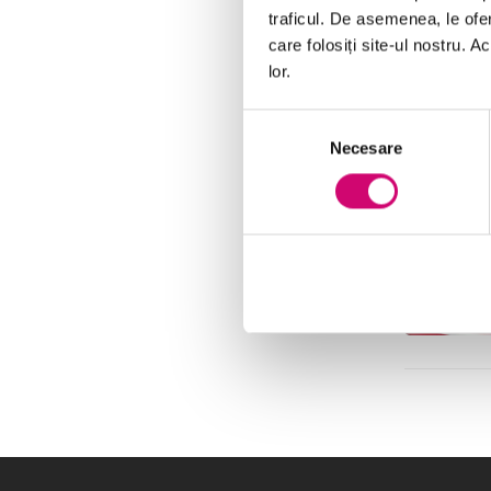
traficul. De asemenea, le ofer
care folosiți site-ul nostru. A
lor.
Selecția
Necesare
consimțământului