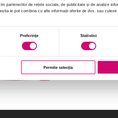
im partenerilor de rețele sociale, de publicitate și de analize info
ceștia le pot combina cu alte informații oferite de dvs. sau culese î
Vezi Detalii
Preferinţe
Statistici
Cum să asiguri succesul unui
18 minute
Toate Nivelele
Vezi Detalii
Permite selecția