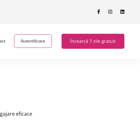
Încearcă 7 zile gratuit
act
Autentificare
gajare eficace