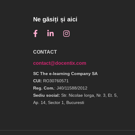
Ne găsiți și aici
CONTACT
contact@docentix.com
SC The e-learning Company SA
CUI:
RO30760571
Reg. Com.
: J40/11588/2012
Sediu social:
Str. Nicolae Iorga, Nr. 3, Et. 5,
Ap. 14, Sector 1, Bucuresti