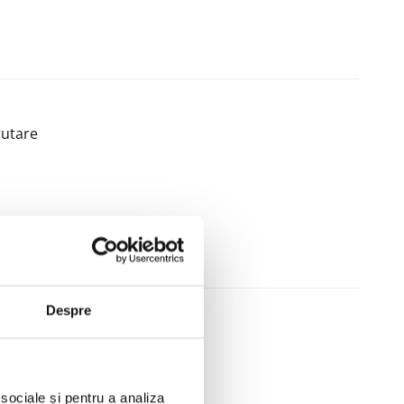
rutare
Despre
pas în angajarea celor mai buni
 sociale și pentru a analiza