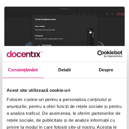
Consimțământ
Detalii
Despre
Acest site utilizează cookie-uri
Teams 2021 – Crearea, gestionarea și participarea în
Folosim cookie-uri pentru a personaliza conținutul și
meeting-uri
anunțurile, pentru a oferi funcții de rețele sociale și pentru
52 minute
Toate Nivelele
a analiza traficul. De asemenea, le oferim partenerilor de
rețele sociale, de publicitate și de analize informații cu
privire la modul în care folosiți site-ul nostru. Aceștia le
Vezi Detalii