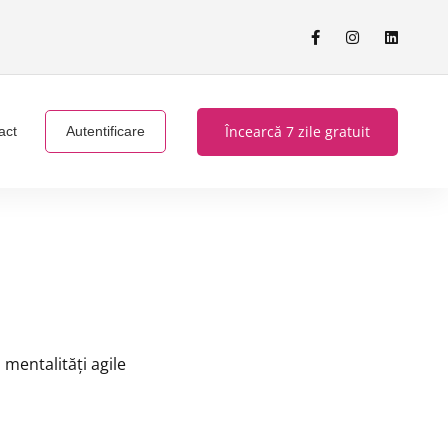
Încearcă 7 zile gratuit
act
Autentificare
 mentalități agile