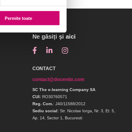
Permite toate
Ne găsiți și aici
CONTACT
contact@docentix.com
SC The e-learning Company SA
CUI:
RO30760571
Reg. Com.
: J40/11588/2012
Sediu social:
Str. Nicolae Iorga, Nr. 3, Et. 5,
Ap. 14, Sector 1, Bucuresti