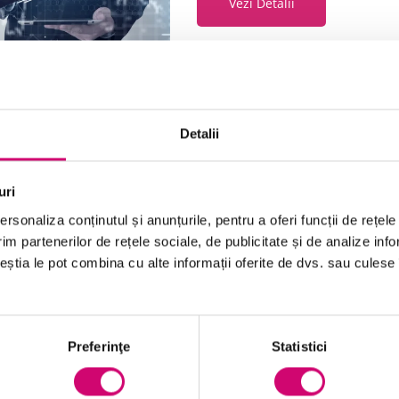
Vezi Detalii
Abordarea metodei Agile pentr
Detalii
25 minute
Toate Nivelele
uri
Vezi Detalii
rsonaliza conținutul și anunțurile, pentru a oferi funcții de rețele
im partenerilor de rețele sociale, de publicitate și de analize info
ceștia le pot combina cu alte informații oferite de dvs. sau culese î
Preferinţe
Statistici