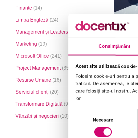
Finanțe
(14)
Limba Engleză
(24)
Management și Leadership
(103)
Marketing
(19)
Consimțământ
Microsoft Office
(241)
Acest site utilizează cookie-
Project Management
(35)
Folosim cookie-uri pentru a pe
Resurse Umane
(16)
traficul. De asemenea, le ofer
care folosiți site-ul nostru. A
Serviciul clienți
(20)
lor.
Transformare Digitală
(90)
Selecția
Vânzări și negocieri
(10)
Necesare
consimțământului