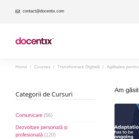
contact@docentix.com
Home
Courses
Transformare Digitală
Agilitatea pentr
Am găsi
Categorii de Cursuri
Comunicare
(56)
Dezvoltare personală și
profesională
(120)