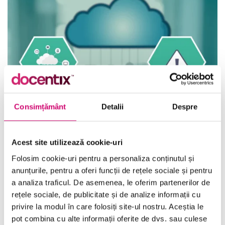
Consimțământ
Detalii
Despre
Acest site utilizează cookie-uri
Valorificarea beneficiilor conceptului de Platformă ca
Folosim cookie-uri pentru a personaliza conținutul și
serviciu (PaaS)
anunțurile, pentru a oferi funcții de rețele sociale și pentru
16 minute
Toate Nivelele
a analiza traficul. De asemenea, le oferim partenerilor de
rețele sociale, de publicitate și de analize informații cu
privire la modul în care folosiți site-ul nostru. Aceștia le
Vezi Detalii
pot combina cu alte informații oferite de dvs. sau culese