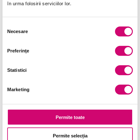
în urma folosirii serviciilor lor.
Selecția
Necesare
consimțământului
Preferinţe
Statistici
Marketing
Îmbunătățirea experienței clientului cu ajutorul HCI
Permite toate
23 minute
Toate Nivelele
Permite selecția