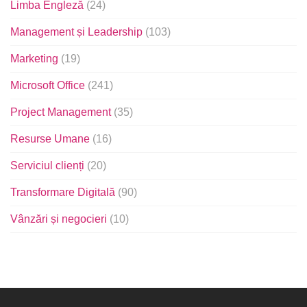
Limba Engleză
(24)
Management și Leadership
(103)
Marketing
(19)
Microsoft Office
(241)
Project Management
(35)
Resurse Umane
(16)
Serviciul clienți
(20)
Transformare Digitală
(90)
Vânzări și negocieri
(10)