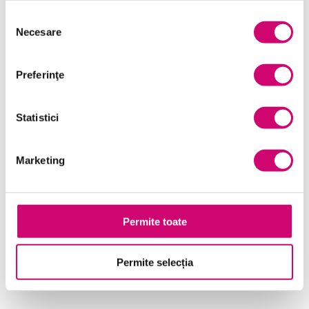
Selecția
Necesare
consimțământului
Preferinţe
Statistici
Marketing
Alegerea și pregătirea unui delegat
19 minute
Toate Nivelele
Permite toate
Vezi Detalii
Permite selecția