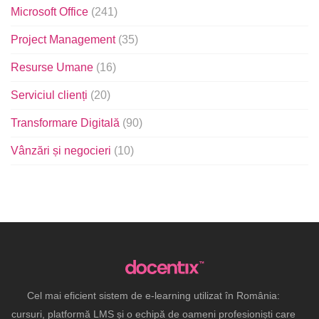
Microsoft Office
(241)
Project Management
(35)
Resurse Umane
(16)
Serviciul clienți
(20)
Transformare Digitală
(90)
Vânzări și negocieri
(10)
Cel mai eficient sistem de e-learning utilizat în România:
cursuri, platformă LMS și o echipă de oameni profesioniști care