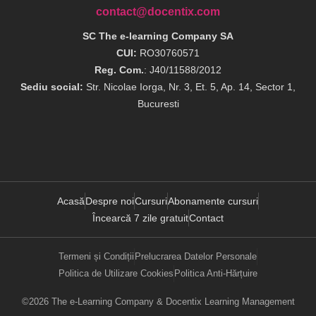
contact@docentix.com
SC The e-learning Company SA
CUI:
RO30760571
Reg. Com.
: J40/11588/2012
Sediu social:
Str. Nicolae Iorga, Nr. 3, Et. 5, Ap. 14, Sector 1,
Bucuresti
Acasă
Despre noi
Cursuri
Abonamente cursuri
Încearcă 7 zile gratuit
Contact
Termeni și Condiții
Prelucrarea Datelor Personale
Politica de Utilizare Cookies
Politica Anti-Hărțuire
©2026 The e-Learning Company & Docentix Learning Management