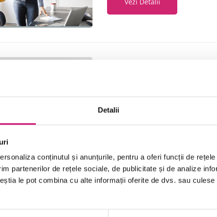
Vezi Detalii
Cum să vă creați o rețea de c
15 minute
Toate Nivelele
Detalii
Vezi Detalii
uri
rsonaliza conținutul și anunțurile, pentru a oferi funcții de rețele
im partenerilor de rețele sociale, de publicitate și de analize info
ceștia le pot combina cu alte informații oferite de dvs. sau culese î
Dezvoltarea unei relații cu șef
19 minute
Toate Nivelele