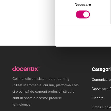
Necesare
consimțământului
Categori
Cel mai eficient sistem de e-learning
Comunicare
utilizat în România: cursuri, platformă LMS
Dezvoltare P
și o echipă de oameni profesioniști care
sunt în spatele acestor produse
Finanțe
tehnologice.
Limba Engl