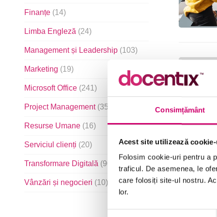
Finanțe
(14)
Limba Engleză
(24)
Management și Leadership
(103)
Marketing
(19)
Microsoft Office
(241)
Project Management
(35)
Consimțământ
Resurse Umane
(16)
Acest site utilizează cookie-
Serviciul clienți
(20)
Folosim cookie-uri pentru a pe
Transformare Digitală
(90)
traficul. De asemenea, le ofer
care folosiți site-ul nostru. A
Vânzări și negocieri
(10)
lor.
Selecția