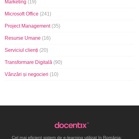
Marketing
(19)
Microsoft Office
(241)
Project Management
(35)
Resurse Umane
(16)
Serviciul clienți
(20)
Transformare Digitală
(90)
Vânzări și negocieri
(10)
Cel mai eficient sistem de e-learning utilizat în România: