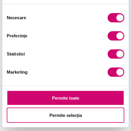
Selecția
Necesare
consimțământului
Preferinţe
Statistici
Marketing
Visio 2013 – Adăugarea datelor la diagrame
23 minute
Toate Nivelele
Permite toate
Vezi Detalii
Permite selecția