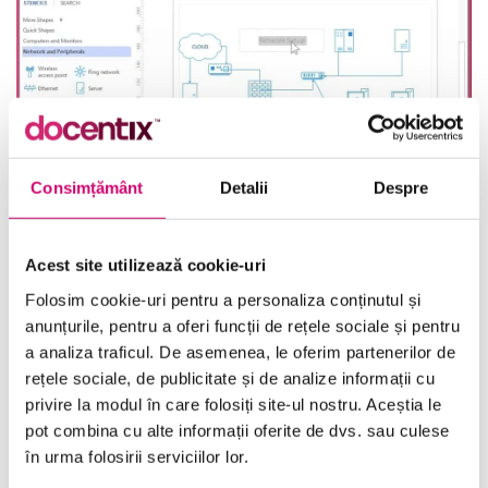
Consimțământ
Detalii
Despre
Acest site utilizează cookie-uri
Visio 2013 – Introducerea și formatarea textului
Folosim cookie-uri pentru a personaliza conținutul și
42 minute
Toate Nivelele
anunțurile, pentru a oferi funcții de rețele sociale și pentru
a analiza traficul. De asemenea, le oferim partenerilor de
Vezi Detalii
rețele sociale, de publicitate și de analize informații cu
privire la modul în care folosiți site-ul nostru. Aceștia le
pot combina cu alte informații oferite de dvs. sau culese
în urma folosirii serviciilor lor.