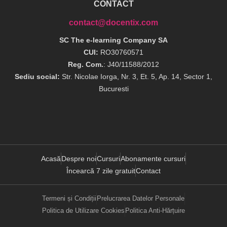
CONTACT
contact@docentix.com
SC The e-learning Company SA
CUI:
RO30760571
Reg. Com.
: J40/11588/2012
Sediu social:
Str. Nicolae Iorga, Nr. 3, Et. 5, Ap. 14, Sector 1,
Bucuresti
Acasă
Despre noi
Cursuri
Abonamente cursuri
Încearcă 7 zile gratuit
Contact
Termeni și Condiții
Prelucrarea Datelor Personale
Politica de Utilizare Cookies
Politica Anti-Hărțuire