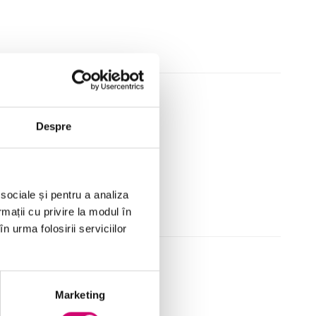
esignul emailului
Despre
 sociale și pentru a analiza
rmații cu privire la modul în
n urma folosirii serviciilor
orectarea emailului
Marketing