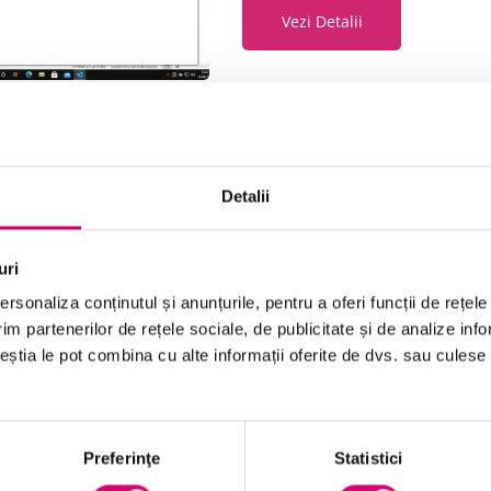
Vezi Detalii
Outlook 365 – Proiectarea și d
Detalii
47 minute
Toate Nivelele
uri
Vezi Detalii
rsonaliza conținutul și anunțurile, pentru a oferi funcții de rețele
im partenerilor de rețele sociale, de publicitate și de analize info
ceștia le pot combina cu alte informații oferite de dvs. sau culese î
Outlook 365 – Verificarea și c
Preferinţe
Statistici
34 minute
Toate Nivelele