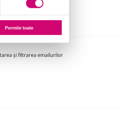
Permite toate
area și filtrarea emailurilor