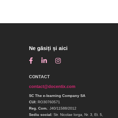
Ne găsiți și aici
CONTACT
contact@docentix.com
SC The e-learning Company SA
CUI:
RO30760571
Reg. Com.
: J40/11588/2012
Sediu social:
Str. Nicolae Iorga, Nr. 3, Et. 5,