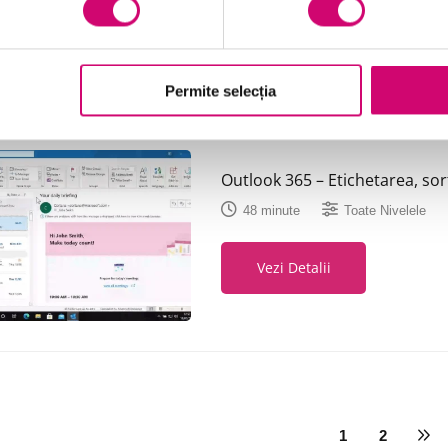
Vezi Detalii
Permite selecția
Outlook 365 – Etichetarea, sort
48 minute
Toate Nivelele
Vezi Detalii
1
2