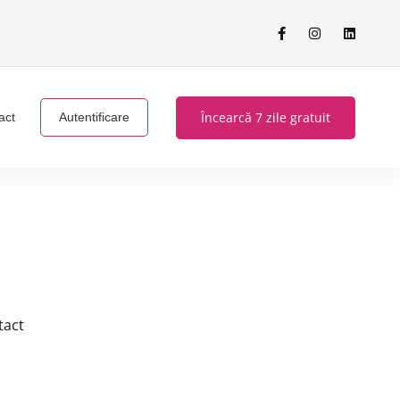
Încearcă 7 zile gratuit
act
Autentificare
tact