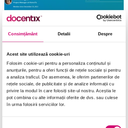
Consimțământ
Detalii
Despre
Acest site utilizează cookie-uri
Folosim cookie-uri pentru a personaliza conținutul și
LinkedIn – Configurarea unui cont
anunțurile, pentru a oferi funcții de rețele sociale și pentru
a analiza traficul. De asemenea, le oferim partenerilor de
20 minute
Toate Nivelele
rețele sociale, de publicitate și de analize informații cu
privire la modul în care folosiți site-ul nostru. Aceștia le
Vezi Detalii
pot combina cu alte informații oferite de dvs. sau culese
în urma folosirii serviciilor lor.
Selecția