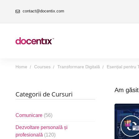
contact@docentix.com
Home
Courses
Transformare Digitală
Esențial pentru 
Am găsi
Categorii de Cursuri
Comunicare
(56)
Dezvoltare personală și
profesională
(120)