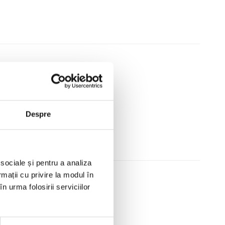
utomatizare a software-ului
Despre
 sociale și pentru a analiza
rmații cu privire la modul în
n urma folosirii serviciilor
matizare a afacerii