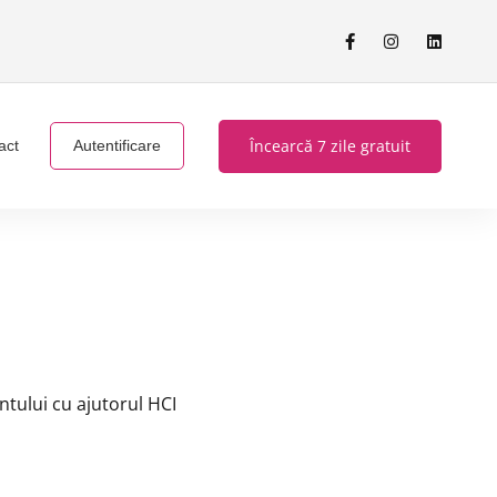
Încearcă 7 zile gratuit
act
Autentificare
ntului cu ajutorul HCI