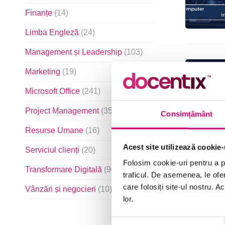
Finanțe
(14)
Limba Engleză
(24)
Management și Leadership
(103)
Marketing
(19)
Microsoft Office
(241)
Project Management
(35)
Consimțământ
Resurse Umane
(16)
Acest site utilizează cookie-
Serviciul clienți
(20)
Folosim cookie-uri pentru a pe
Transformare Digitală
(90)
traficul. De asemenea, le ofer
care folosiți site-ul nostru. A
Vânzări și negocieri
(10)
lor.
Selecția