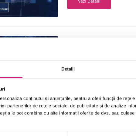
Vezi Detalii
Implementarea strategiei de a
24 minute
Toate Nivelele
Detalii
Vezi Detalii
uri
rsonaliza conținutul și anunțurile, pentru a oferi funcții de rețele
im partenerilor de rețele sociale, de publicitate și de analize info
ceștia le pot combina cu alte informații oferite de dvs. sau culese î
Explorarea procesului de auto
24 minute
Toate Nivelele