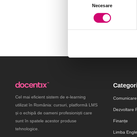
Necesare
consimțământului
Categori
Cel mai eficient sistem de e-learning
Comunicare
utilizat în România: cursuri, platformă LMS
Dezvoltare P
și o echipă de oameni profesioniști care
sunt în spatele acestor produse
Finanțe
tehnologice.
Limba Engl