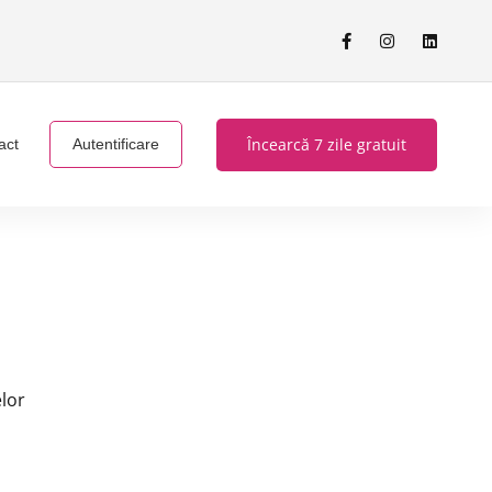
Încearcă 7 zile gratuit
act
Autentificare
lor