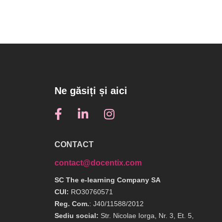
Ne găsiți și aici
CONTACT
contact@docentix.com
SC The e-learning Company SA
CUI:
RO30760571
Reg. Com.
: J40/11588/2012
Sediu social:
Str. Nicolae Iorga, Nr. 3, Et. 5,