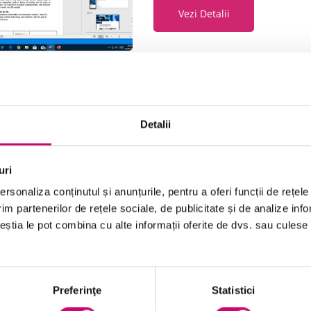
Vezi Detalii
Word 365 – Configurarea aplic
Detalii
33 minute
Toate Nivelele
uri
Vezi Detalii
rsonaliza conținutul și anunțurile, pentru a oferi funcții de rețele
im partenerilor de rețele sociale, de publicitate și de analize info
ceștia le pot combina cu alte informații oferite de dvs. sau culese î
Word 365 – Formatarea docu
Preferinţe
Statistici
75 minute
Toate Nivelele