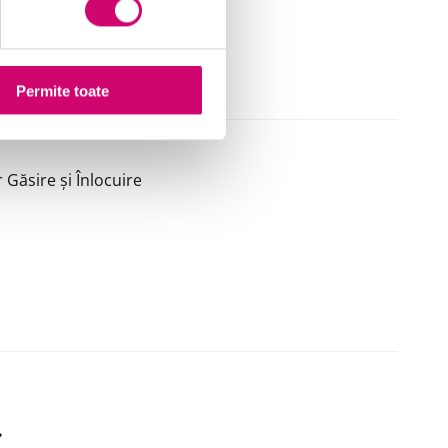
Permite toate
 Găsire și Înlocuire