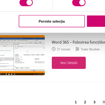
Vezi Detalii
Permite selecția
Word 365 – Folosirea funcțiilor
27 minute
Toate Nivelele
Vezi Detalii
1
2
3