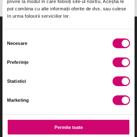
privire la modul în care folosiți site-ul nostru. Aceștia le
pot combina cu alte informații oferite de dvs. sau culese
în urma folosirii serviciilor lor.
Selecția
Necesare
consimțământului
Cel mai eficient sistem de e-learning utilizat în România:
cursuri, platformă LMS și o echipă de oameni profesioniști care
Preferinţe
sunt în spatele acestor produse tehnologice.
Parteneri:
Statistici
Marketing
Categorii de Cursuri
Permite toate
Comunicare