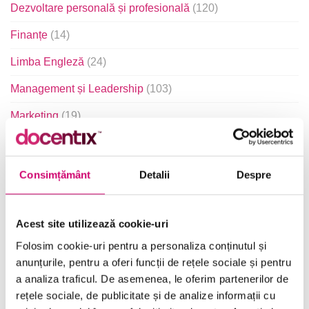
Dezvoltare personală și profesională
(120)
Finanțe
(14)
Limba Engleză
(24)
Management și Leadership
(103)
Marketing
(19)
Microsoft Office
(241)
Project Management
(35)
Consimțământ
Detalii
Despre
Resurse Umane
(16)
Serviciul clienți
(20)
Acest site utilizează cookie-uri
Folosim cookie-uri pentru a personaliza conținutul și
Transformare Digitală
(90)
anunțurile, pentru a oferi funcții de rețele sociale și pentru
Vânzări și negocieri
(10)
a analiza traficul. De asemenea, le oferim partenerilor de
rețele sociale, de publicitate și de analize informații cu