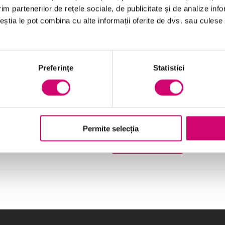
im partenerilor de rețele sociale, de publicitate și de analize info
Vezi Detalii
ceștia le pot combina cu alte informații oferite de dvs. sau culese î
Preferinţe
Statistici
Managementul personalului – 
potențialilor angajați
74 minute
Toate Nivelele
Permite selecția
Vezi Detalii