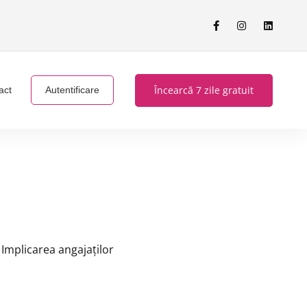
Încearcă 7 zile gratuit
act
Autentificare
Implicarea angajaților