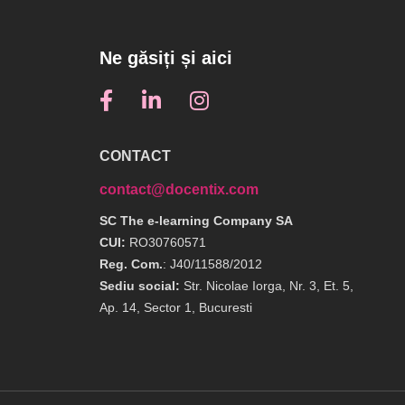
Ne găsiți și aici
CONTACT
contact@docentix.com
SC The e-learning Company SA
CUI:
RO30760571
Reg. Com.
: J40/11588/2012
Sediu social:
Str. Nicolae Iorga, Nr. 3, Et. 5,
Ap. 14, Sector 1, Bucuresti