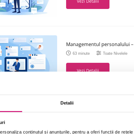
Vezi Detalii
Managementul personalului – 
63 minute
Toate Nivelele
Vezi Detalii
Detalii
Managementul personalului – 
uri
54 minute
Toate Nivelele
rsonaliza conținutul și anunțurile, pentru a oferi funcții de rețele