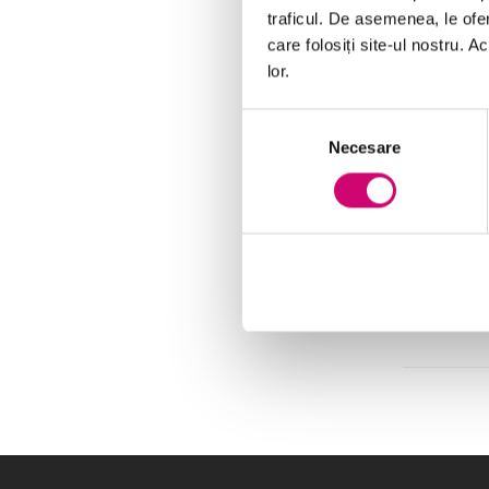
traficul. De asemenea, le ofer
care folosiți site-ul nostru. A
lor.
Selecția
Necesare
consimțământului