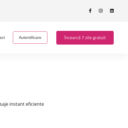
Încearcă 7 zile gratuit
act
Autentificare
aje instant eficiente