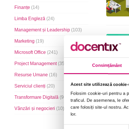
Finanțe
(14)
Limba Engleză
(24)
Management și Leadership
(103)
Marketing
(19)
Microsoft Office
(241)
Project Management
(35)
Consimțământ
Resurse Umane
(16)
Acest site utilizează cookie-
Serviciul clienți
(20)
Folosim cookie-uri pentru a pe
Transformare Digitală
(90)
traficul. De asemenea, le ofer
care folosiți site-ul nostru. A
Vânzări și negocieri
(10)
lor.
Selecția