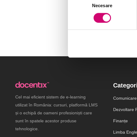
Necesare
consimțământului
Categori
Cel mai eficient sistem de e-learning
Comunicare
utilizat în România: cursuri, platformă LMS
Dezvoltare P
și o echipă de oameni profesioniști care
sunt în spatele acestor produse
Finanțe
tehnologice.
Limba Engl