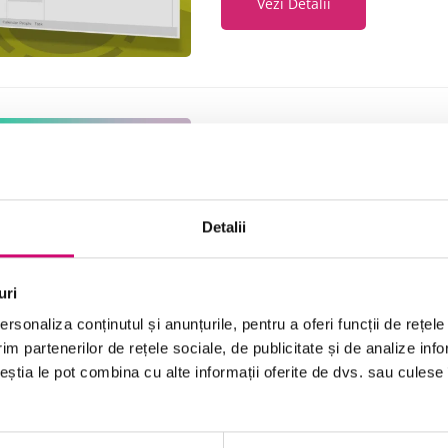
Vezi Detalii
Scrierea e-mailurilor în funcți
19 minute
Toate Nivelele
Detalii
Vezi Detalii
uri
rsonaliza conținutul și anunțurile, pentru a oferi funcții de rețele
im partenerilor de rețele sociale, de publicitate și de analize info
ceștia le pot combina cu alte informații oferite de dvs. sau culese î
Organizarea e-mailului
18 minute
Toate Nivelele