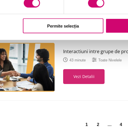
Vezi Detalii
Permite selecția
Interactiuni intre grupe de pro
43 minute
Toate Nivelele
Vezi Detalii
1
2
…
4