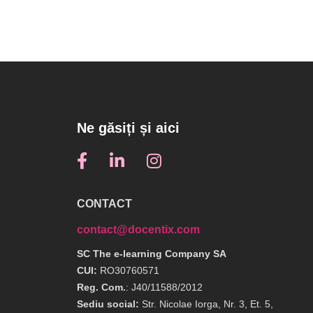
Ne găsiți și aici
CONTACT
contact@docentix.com
SC The e-learning Company SA
CUI:
RO30760571
Reg. Com.
: J40/11588/2012
Sediu social:
Str. Nicolae Iorga, Nr. 3, Et. 5,