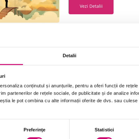
Vezi Detalii
Baza de cunostinte de manag
Detalii
14 minute
Toate Nivelele
uri
Vezi Detalii
rsonaliza conținutul și anunțurile, pentru a oferi funcții de rețele
im partenerilor de rețele sociale, de publicitate și de analize info
ceștia le pot combina cu alte informații oferite de dvs. sau culese î
O intelegere generala a grupe
Preferinţe
Statistici
28 minute
Toate Nivelele