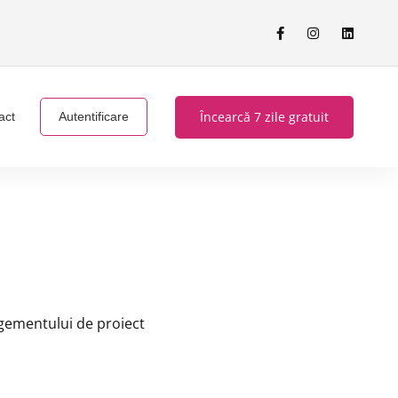
Încearcă 7 zile gratuit
act
Autentificare
gementului de proiect