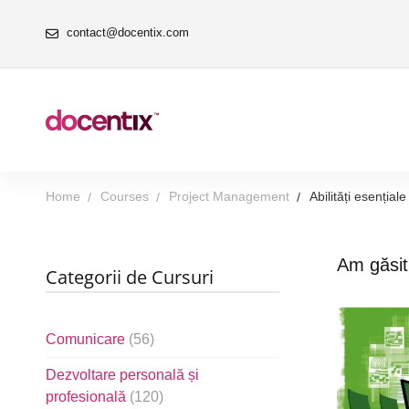
contact@docentix.com
Home
Courses
Project Management
Abilități esenția
Am găsi
Categorii de Cursuri
Comunicare
(56)
Dezvoltare personală și
profesională
(120)