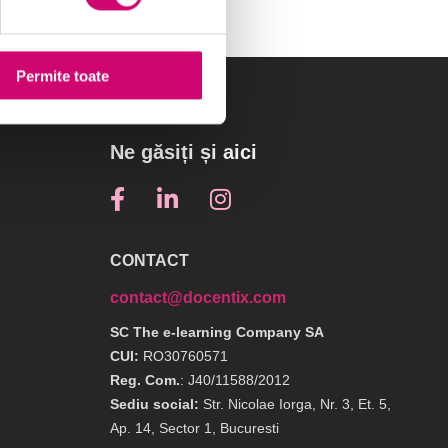
Permite toate
Ne găsiți și aici
CONTACT
contact@docentix.com
SC The e-learning Company SA
CUI:
RO30760571
Reg. Com.
: J40/11588/2012
Sediu social:
Str. Nicolae Iorga, Nr. 3, Et. 5,
Ap. 14, Sector 1, Bucuresti