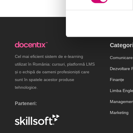
Categori
Cel mai eficient sistem de e-learning
Comunicare
utilizat în România: cursuri, platformă LMS
Dezvoltare P
și o echipă de oameni profesioniști care
sunt în spatele acestor produse
Finanțe
tehnologice.
Limba Engl
Management
Parteneri:
Marketing