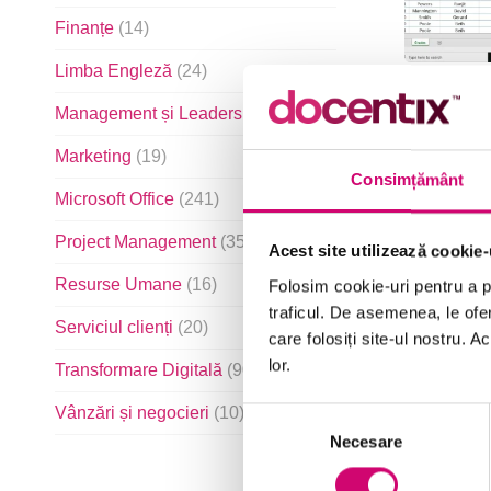
Finanțe
(14)
Limba Engleză
(24)
Management și Leadership
(103)
Marketing
(19)
Consimțământ
Microsoft Office
(241)
Project Management
(35)
Acest site utilizează cookie-
Resurse Umane
(16)
Folosim cookie-uri pentru a pe
traficul. De asemenea, le ofer
Serviciul clienți
(20)
care folosiți site-ul nostru. A
lor.
Transformare Digitală
(90)
Vânzări și negocieri
(10)
Selecția
Necesare
consimțământului