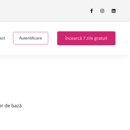
Încearcă 7 zile gratuit
act
Autentificare
or de bază