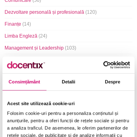
Comunicare
(56)
Dezvoltare personală și profesională
(120)
Finanțe
(14)
Limba Engleză
(24)
Management și Leadership
(103)
Marketing
(19)
Microsoft Office
(241)
Consimțământ
Detalii
Despre
Project Management
(35)
Resurse Umane
(16)
Acest site utilizează cookie-uri
Serviciul clienți
(20)
Folosim cookie-uri pentru a personaliza conținutul și
Transformare Digitală
(90)
anunțurile, pentru a oferi funcții de rețele sociale și pentru
a analiza traficul. De asemenea, le oferim partenerilor de
Vânzări și negocieri
(10)
rețele sociale, de publicitate și de analize informații cu