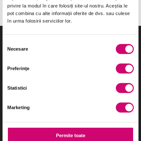
privire la modul în care folosiți site-ul nostru. Aceștia le
pot combina cu alte informații oferite de dvs. sau culese
în urma folosirii serviciilor lor.
Selecția
Necesare
consimțământului
Cel mai eficient sistem de e-learning utilizat în România:
cursuri, platformă LMS și o echipă de oameni profesioniști care
Preferinţe
sunt în spatele acestor produse tehnologice.
Statistici
Parteneri:
Marketing
Categorii de Cursuri
Permite toate