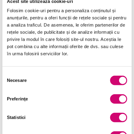
Acest site utilizează cookie-uri
Folosim cookie-uri pentru a personaliza conținutul și
anunțurile, pentru a oferi funcții de rețele sociale și pentru
a analiza traficul. De asemenea, le oferim partenerilor de
rețele sociale, de publicitate și de analize informații cu
Categorii de Cursuri
privire la modul în care folosiți site-ul nostru. Aceștia le
pot combina cu alte informații oferite de dvs. sau culese
în urma folosirii serviciilor lor.
Comunicare
Dezvoltare personală și profesională
Selecția
Finanțe
Necesare
consimțământului
Limba Engleză
Preferinţe
Management și Leadership
Marketing
Statistici
Microsoft Office