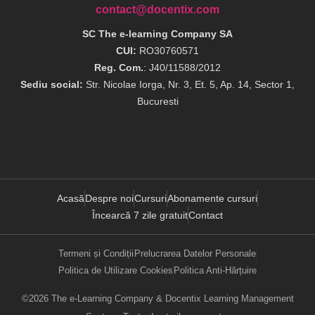
contact@docentix.com
SC The e-learning Company SA
CUI:
RO30760571
Reg. Com.
: J40/11588/2012
Sediu social:
Str. Nicolae Iorga, Nr. 3, Et. 5, Ap. 14, Sector 1,
Bucuresti
Acasă
Despre noi
Cursuri
Abonamente cursuri
Încearcă 7 zile gratuit
Contact
Termeni și Condiții
Prelucrarea Datelor Personale
Politica de Utilizare Cookies
Politica Anti-Hărțuire
©2026 The e-Learning Company & Docentix Learning Management