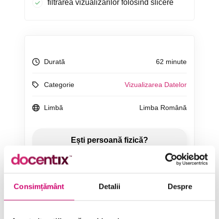
filtrarea vizualizărilor folosind slicere
Durată
62 minute
Categorie
Vizualizarea Datelor
Limbă
Limba Română
ÎNCEARCĂ 7 ZILE GRATUIT
Consimțământ
Detalii
Despre
SOLICITĂ OFERTĂ