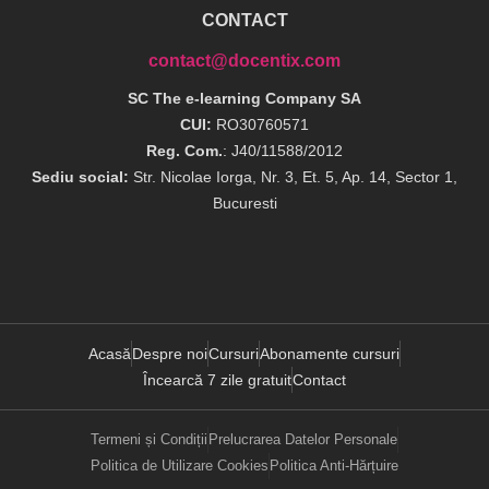
CONTACT
contact@docentix.com
SC The e-learning Company SA
CUI:
RO30760571
Reg. Com.
: J40/11588/2012
Sediu social:
Str. Nicolae Iorga, Nr. 3, Et. 5, Ap. 14, Sector 1,
Bucuresti
Acasă
Despre noi
Cursuri
Abonamente cursuri
Încearcă 7 zile gratuit
Contact
Termeni și Condiții
Prelucrarea Datelor Personale
Politica de Utilizare Cookies
Politica Anti-Hărțuire