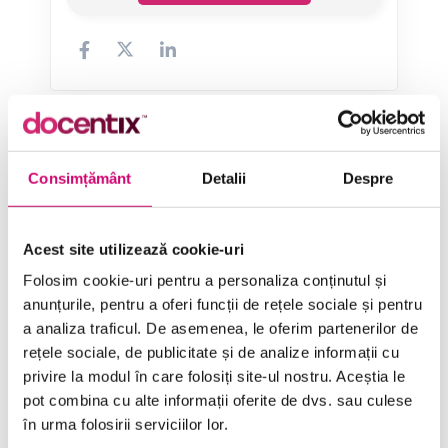
Categorii de Cursuri
Consimțământ
Detalii
Despre
Comunicare
Acest site utilizează cookie-uri
Dezvoltare personală și profesională
Folosim cookie-uri pentru a personaliza conținutul și
anunțurile, pentru a oferi funcții de rețele sociale și pentru
Finanțe
a analiza traficul. De asemenea, le oferim partenerilor de
Limba Engleză
rețele sociale, de publicitate și de analize informații cu
privire la modul în care folosiți site-ul nostru. Aceștia le
Management și Leadership
pot combina cu alte informații oferite de dvs. sau culese
în urma folosirii serviciilor lor.
Marketing