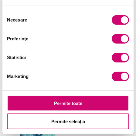
Microsoft Office
Selecția
Project Management
Necesare
consimțământului
Resurse Umane
Preferinţe
Serviciul clienți
Transformare Digitală
Statistici
Vânzări și negocieri
Marketing
Cursuri Similare
Permite toate
Analiza datelor pentru
Permite selecția
directorii executivi