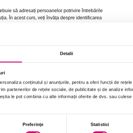
buie să adresați persoanelor potrivire întrebările
ția. În acest curs, veți învăța despre identificarea
a și utilizarea tehnicilor de analiză pentru a ajunge
Detalii
uri
rsonaliza conținutul și anunțurile, pentru a oferi funcții de rețele
solicitați în mod efectiv contribuția părților
im partenerilor de rețele sociale, de publicitate și de analize info
interesate cu privire la impactul unei probleme
ceștia le pot combina cu alte informații oferite de dvs. sau culese î
adresând întrebări
potriviți cauza principală a problemelor cu
nivelul organizațional în care au loc de obicei
Preferinţe
Statistici