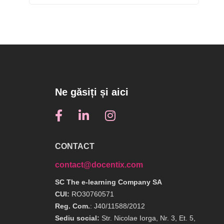
Ne găsiți și aici
CONTACT
contact@docentix.com
SC The e-learning Company SA
CUI:
RO30760571
Reg. Com.
: J40/11588/2012
Sediu social:
Str. Nicolae Iorga, Nr. 3, Et. 5,