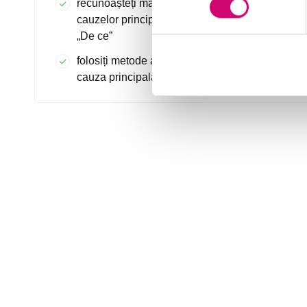
recunoașteți maniera de investigare a
cauzelor principale folosind analiza celor 5
„De ce”
folosiți metode adecvate pentru a ajunge la
cauza principală a unei probleme