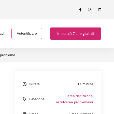
Încearcă 7 zile gratuit
act
Autentificare
 probleme
Durată
17 minute
Luarea deciziilor și
Categorie
rezolvarea problemelor