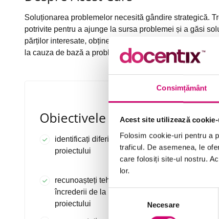
Soluționarea problemelor necesită gândire strategică. Tre
potrivite pentru a ajunge la sursa problemei și a găsi solu
părților interesate, obținerea opiniei și încrederii acestor
la cauza de bază a problemei.
Consimțământ
Obiectivele Cursului
Acest site utilizează cookie-
Folosim cookie-uri pentru a pe
identificați diferite tipuri de părți interesate ale
traficul. De asemenea, le ofer
proiectului
care folosiți site-ul nostru. A
lor.
recunoașteți tehnici pentru obținerea
încrederii de la părțile interesate ale
Selecția
proiectului
Necesare
consimțământului