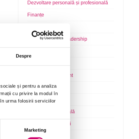
Dezvoltare personală și profesională
Finanțe
Limba Engleză
Management și Leadership
Marketing
Despre
Microsoft Office
Project Management
 sociale și pentru a analiza
Resurse Umane
rmații cu privire la modul în
Serviciul clienți
n urma folosirii serviciilor
Transformare Digitală
Vânzări și negocieri
Marketing