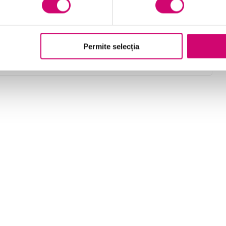
recapitulați etapele folosite într-o diagramă
„schelet de pește” pentru a investiga cauzele
principale ale unei probleme
Permite selecția