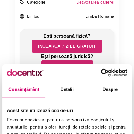
Categorie
Dezvoltarea carierei
Limbă
Limba Română
ÎNCEARCĂ 7 ZILE GRATUIT
SOLICITĂ OFERTĂ
Consimțământ
Detalii
Despre
Acest site utilizează cookie-uri
Folosim cookie-uri pentru a personaliza conținutul și
Categorii de Cursuri
anunțurile, pentru a oferi funcții de rețele sociale și pentru