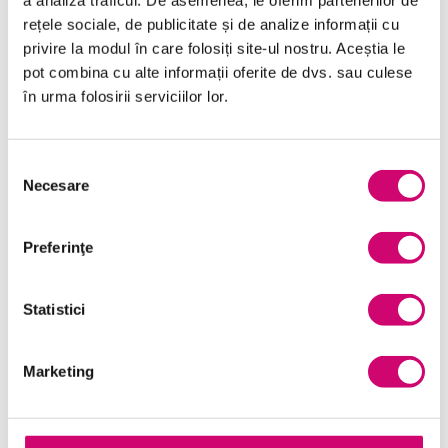
a analiza traficul. De asemenea, le oferim partenerilor de
Comunicare
rețele sociale, de publicitate și de analize informații cu
privire la modul în care folosiți site-ul nostru. Aceștia le
Dezvoltare personală și profesională
pot combina cu alte informații oferite de dvs. sau culese
în urma folosirii serviciilor lor.
Finanțe
Limba Engleză
Selecția
Management și Leadership
Necesare
consimțământului
Marketing
Preferinţe
Microsoft Office
Project Management
Statistici
Resurse Umane
Marketing
Serviciul clienți
Transformare Digitală