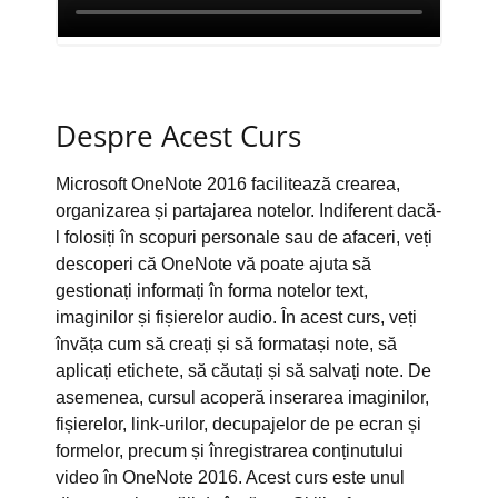
Despre Acest Curs
Microsoft OneNote 2016 facilitează crearea,
organizarea și partajarea notelor. Indiferent dacă-
l folosiți în scopuri personale sau de afaceri, veți
descoperi că OneNote vă poate ajuta să
gestionați informați în forma notelor text,
imaginilor și fișierelor audio. În acest curs, veți
învăța cum să creați și să formatași note, să
aplicați etichete, să căutați și să salvați note. De
asemenea, cursul acoperă inserarea imaginilor,
fișierelor, link-urilor, decupajelor de pe ecran și
formelor, precum și înregistrarea conținutului
video în OneNote 2016. Acest curs este unul