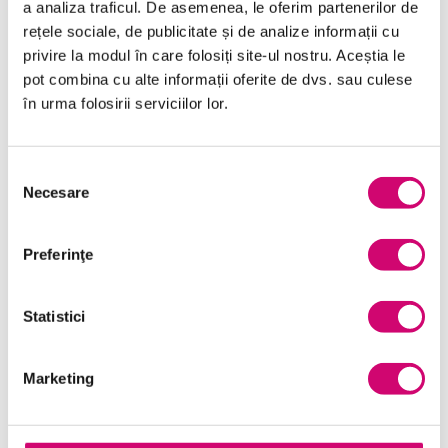
a analiza traficul. De asemenea, le oferim partenerilor de
SOLICITĂ OFERTĂ
rețele sociale, de publicitate și de analize informații cu
privire la modul în care folosiți site-ul nostru. Aceștia le
pot combina cu alte informații oferite de dvs. sau culese
în urma folosirii serviciilor lor.
Selecția
Necesare
Categorii de Cursuri
consimțământului
Preferinţe
Comunicare
Dezvoltare personală și profesională
Statistici
Finanțe
Marketing
Limba Engleză
Management și Leadership