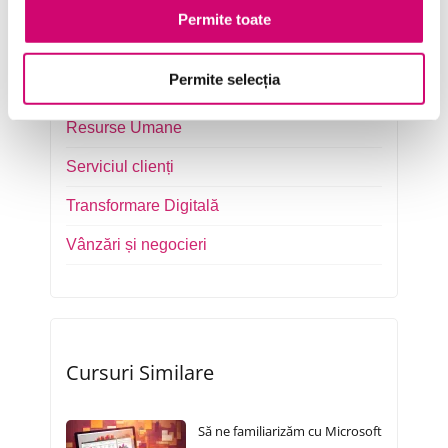
Marketing
Permite toate
Microsoft Office
Permite selecția
Project Management
Resurse Umane
Serviciul clienți
Transformare Digitală
Vânzări și negocieri
Cursuri Similare
Să ne familiarizăm cu Microsoft