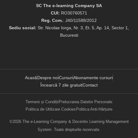
SC The e-learning Company SA
CUI:
RO30760571
Reg. Com.
: J40/11588/2012
Sediu social:
Str. Nicolae Iorga, Nr. 3, Et. 5, Ap. 14, Sector 1,
Bucuresti
Acasă
Despre noi
Cursuri
Abonamente cursuri
Încearcă 7 zile gratuit
Contact
Termeni și Condiții
Prelucrarea Datelor Personale
Politica de Utilizare Cookies
Politica Anti-Hărțuire
©2026 The e-Learning Company & Docentix Learning Management
System. Toate drepturile rezervate.