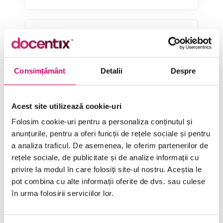
Categorii de Cursuri
Consimțământ
Detalii
Despre
Comunicare
Dezvoltare personală și profesională
Acest site utilizează cookie-uri
Finanțe
Folosim cookie-uri pentru a personaliza conținutul și
anunțurile, pentru a oferi funcții de rețele sociale și pentru
Limba Engleză
a analiza traficul. De asemenea, le oferim partenerilor de
Management și Leadership
rețele sociale, de publicitate și de analize informații cu
privire la modul în care folosiți site-ul nostru. Aceștia le
Marketing
pot combina cu alte informații oferite de dvs. sau culese
în urma folosirii serviciilor lor.
Microsoft Office
Project Management