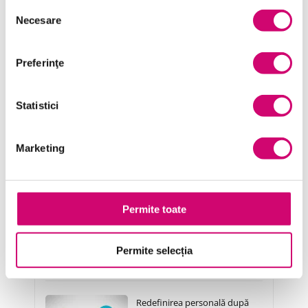
Selecția
Resurse Umane
Necesare
consimțământului
Serviciul clienți
Preferinţe
Transformare Digitală
Vânzări și negocieri
Statistici
Marketing
Cursuri Similare
Permite toate
Companiile se schimbă – Fiți
pregătit
Permite selecția
Redefinirea personală după