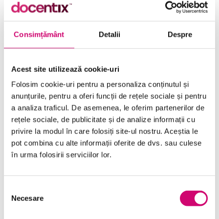
Comunicare
Dezvoltare personală și profesională
Consimțământ
Detalii
Despre
Finanțe
Limba Engleză
Acest site utilizează cookie-uri
Management și Leadership
Folosim cookie-uri pentru a personaliza conținutul și
anunțurile, pentru a oferi funcții de rețele sociale și pentru
Marketing
a analiza traficul. De asemenea, le oferim partenerilor de
rețele sociale, de publicitate și de analize informații cu
Microsoft Office
privire la modul în care folosiți site-ul nostru. Aceștia le
Project Management
pot combina cu alte informații oferite de dvs. sau culese
în urma folosirii serviciilor lor.
Resurse Umane
Serviciul clienți
Selecția
Necesare
Transformare Digitală
consimțământului
Vânzări și negocieri