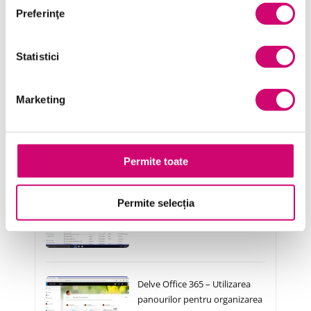
Preferinţe
Statistici
Cursuri Similare
Marketing
Delve Office 365 –
Autentificarea și configurarea
în aplicația Delve
Permite toate
Permite selecția
Delve Office 365 – Căutarea și
partajarea informațiilor
Delve Office 365 – Utilizarea
panourilor pentru organizarea