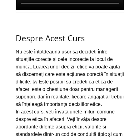
Despre Acest Curs
Nu este întotdeauna ușor să decideți între
situațiile corecte și cele incorecte la locul de
muncă. Luarea unor decizii etice vă poate ajuta
să discerneți care este acțiunea corectă în situații
dificile. |w Este posibil să credeți că etica de
afaceri este o chestiune doar pentru managerii
superiori, dar în realitate, fiecare angajat ar trebui
să înțeleagă importanța deciziilor etice.
În acest curs, veți învăța unele mituri comune
despre etica în afaceri. Veți învăța despre
abordările diferite asupra eticii, valorile și
standardele dintr-un cod de conduită tipic și cum