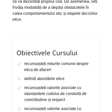
să vă dezvoltați propriul cod. De asemenea, veți
învăța modalități de a depăși obstacolele în
calea comportamentului etic și etapele deciziilor
etice.
Obiectivele Cursului
recunoașteți miturile comune despre
etica de afaceri
definiți abordările etice
recunoașteți valorile asociate cu
standardele codului de conduită de
corectitudine și respect
recunoașteți valorile asociate cu