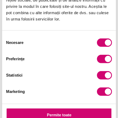
rețele sociale, de publicitate și de analize informații cu
Dezvoltare personală și profesională
privire la modul în care folosiți site-ul nostru. Aceștia le
pot combina cu alte informații oferite de dvs. sau culese
Finanțe
în urma folosirii serviciilor lor.
Limba Engleză
Management și Leadership
Selecția
Necesare
consimțământului
Marketing
Microsoft Office
Preferinţe
Project Management
Statistici
Resurse Umane
Serviciul clienți
Marketing
Transformare Digitală
Vânzări și negocieri
Permite toate