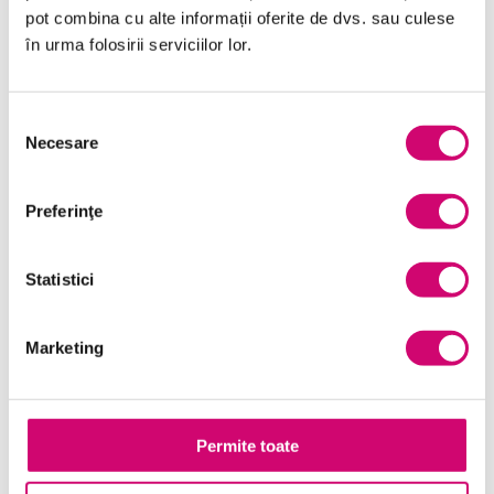
pot combina cu alte informații oferite de dvs. sau culese
Comunicare
în urma folosirii serviciilor lor.
Dezvoltare personală și profesională
Finanțe
Selecția
Necesare
consimțământului
Limba Engleză
Management și Leadership
Preferinţe
Marketing
Statistici
Microsoft Office
Project Management
Marketing
Resurse Umane
Serviciul clienți
Permite toate
Transformare Digitală