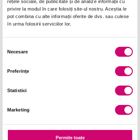
rețele sociale, de publicitate și de analize informații cu
Categorii de Cursuri
privire la modul în care folosiți site-ul nostru. Aceștia le
pot combina cu alte informații oferite de dvs. sau culese
în urma folosirii serviciilor lor.
Comunicare
Dezvoltare personală și profesională
Selecția
Necesare
consimțământului
Finanțe
Limba Engleză
Preferinţe
Management și Leadership
Statistici
Marketing
Microsoft Office
Marketing
Project Management
Resurse Umane
Permite toate
Serviciul clienți