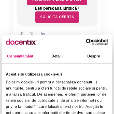
SOLICITĂ OFERTĂ
Consimțământ
Detalii
Despre
Categorii de Cursuri
Acest site utilizează cookie-uri
Comunicare
Folosim cookie-uri pentru a personaliza conținutul și
anunțurile, pentru a oferi funcții de rețele sociale și pentru
Dezvoltare personală și profesională
a analiza traficul. De asemenea, le oferim partenerilor de
Finanțe
rețele sociale, de publicitate și de analize informații cu
privire la modul în care folosiți site-ul nostru. Aceștia le
Limba Engleză
pot combina cu alte informații oferite de dvs. sau culese