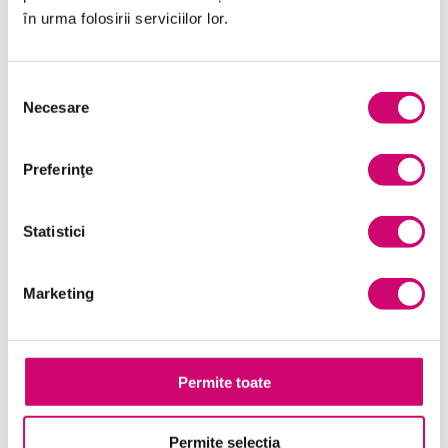
în urma folosirii serviciilor lor.
Management și Leadership
Marketing
Selecția
Microsoft Office
Necesare
consimțământului
Project Management
Preferinţe
Resurse Umane
Serviciul clienți
Statistici
Transformare Digitală
Marketing
Vânzări și negocieri
Permite toate
Cursuri Similare
Permite selecția