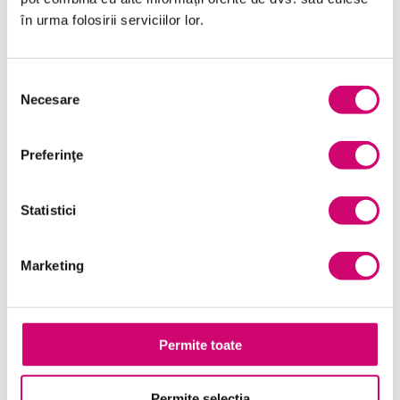
în urma folosirii serviciilor lor.
SOLICITĂ OFERTĂ
Selecția
Necesare
consimțământului
Preferinţe
Statistici
Categorii de Cursuri
Marketing
Comunicare
Dezvoltare personală și profesională
Finanțe
Permite toate
Limba Engleză
Permite selecția