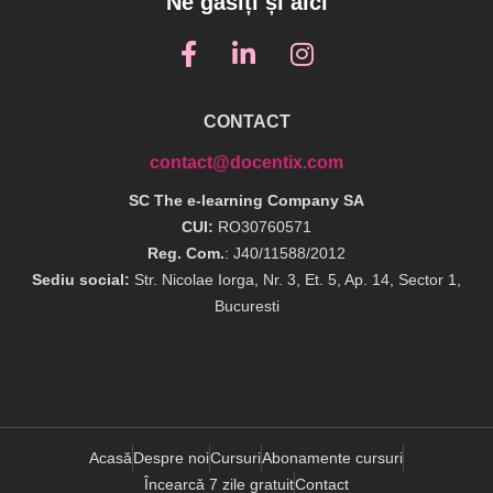
Ne găsiți și aici
CONTACT
contact@docentix.com
SC The e-learning Company SA
CUI:
RO30760571
Reg. Com.
: J40/11588/2012
Sediu social:
Str. Nicolae Iorga, Nr. 3, Et. 5, Ap. 14, Sector 1,
Bucuresti
Acasă
Despre noi
Cursuri
Abonamente cursuri
Încearcă 7 zile gratuit
Contact