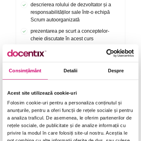
descrierea rolului de dezvoltator și a
responsabilităților sale într-o echipă
Scrum autoorganizată
prezentarea pe scurt a conceptelor-
cheie discutate în acest curs
Consimțământ
Detalii
Despre
Durată
79 minute
Categorie
Software Dev Practices
Acest site utilizează cookie-uri
Folosim cookie-uri pentru a personaliza conținutul și
Limbă
Limba Română
anunțurile, pentru a oferi funcții de rețele sociale și pentru
a analiza traficul. De asemenea, le oferim partenerilor de
rețele sociale, de publicitate și de analize informații cu
privire la modul în care folosiți site-ul nostru. Aceștia le
ÎNCEARCĂ 7 ZILE GRATUIT
pot combina cu alte informații oferite de dvs. sau culese