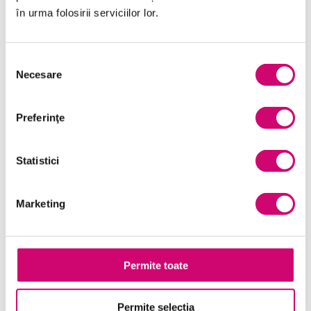
în urma folosirii serviciilor lor.
Management și Leadership
Marketing
Selecția
Microsoft Office
Necesare
consimțământului
Project Management
Preferinţe
Resurse Umane
Serviciul clienți
Statistici
Transformare Digitală
Marketing
Vânzări și negocieri
Permite toate
Cursuri Similare
Permite selecția