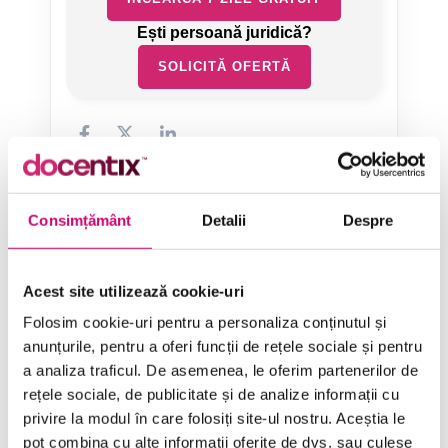
SOLICITĂ OFERTĂ
Consimțământ
Detalii
Despre
Categorii de Cursuri
Acest site utilizează cookie-uri
Comunicare
Folosim cookie-uri pentru a personaliza conținutul și
anunțurile, pentru a oferi funcții de rețele sociale și pentru
Dezvoltare personală și profesională
a analiza traficul. De asemenea, le oferim partenerilor de
Finanțe
rețele sociale, de publicitate și de analize informații cu
privire la modul în care folosiți site-ul nostru. Aceștia le
Limba Engleză
pot combina cu alte informații oferite de dvs. sau culese