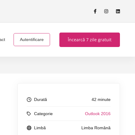
Încearcă 7 zile gratuit
act
Autentificare
Durată
42 minute
Categorie
Outlook 2016
Limbă
Limba Română