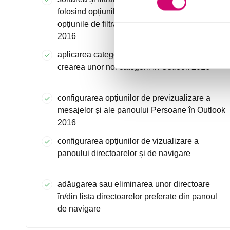
folosind opțiunile de vizualizare a aranjării și
opțiunile de filtrare a e-mail-urilor în Outlook
2016
aplicarea categoriilor de culoare la articole și
crearea unor noi categorii în Outlook 2016
configurarea opțiunilor de previzualizare a
mesajelor și ale panoului Persoane în Outlook
2016
configurarea opțiunilor de vizualizare a
panoului directoarelor și de navigare
adăugarea sau eliminarea unor directoare
în/din lista directoarelor preferate din panoul
de navigare