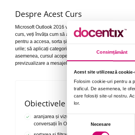
Despre Acest Curs
Microsoft Outlook 2016 vă permit să vă gestionați și orga
curs, veți învăța cum să aranjați și să vizualizați mesaj
pentru a accesa, sorta și filtra e-mail-urile; să folosiți P
urile; să aplicați categorii de culoare; să aplicați marcaj
Consimțământ
asemenea, cursul acoperă modalități de a vă personali
previzualizare a mesajelor și ajustarea panoului de citir
Acest site utilizează cookie-
Folosim cookie-uri pentru a pe
traficul. De asemenea, le ofer
care folosiți site-ul nostru. A
Obiectivele Cursului
lor.
aranjarea și vizualizarea articolelor după
Selecția
conversații în Outlook 2016
Necesare
consimțământului
sortarea și filtrarea mesajelor din Inbox