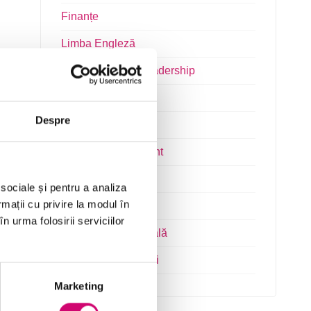
Finanțe
Limba Engleză
Management și Leadership
Marketing
Despre
Microsoft Office
Project Management
Resurse Umane
 sociale și pentru a analiza
rmații cu privire la modul în
Serviciul clienți
n urma folosirii serviciilor
Transformare Digitală
Vânzări și negocieri
Marketing