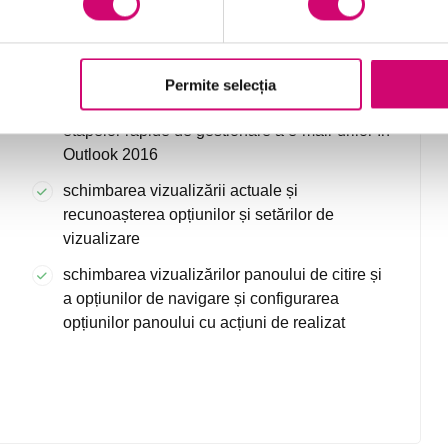
Outlook 2016
Permite selecția
aplicarea marcajelor la articole și folosirea
etapelor rapide de gestionare a e-mail-urilor în
Outlook 2016
schimbarea vizualizării actuale și
recunoașterea opțiunilor și setărilor de
vizualizare
schimbarea vizualizărilor panoului de citire și
a opțiunilor de navigare și configurarea
opțiunilor panoului cu acțiuni de realizat