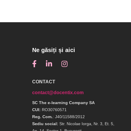
Ne găsiți și aici
CONTACT
contact@docentix.com
SC The e-learning Company SA
CUI:
RO30760571
Reg. Com.
: J40/11588/2012
Sediu social:
Str. Nicolae Iorga, Nr. 3, Et. 5,
Ap. 14, Sector 1, Bucuresti