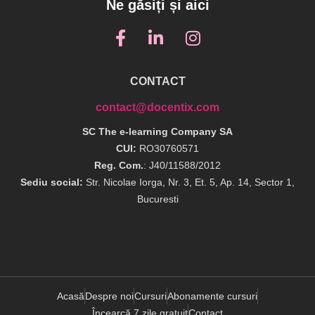
Ne găsiți și aici
CONTACT
contact@docentix.com
SC The e-learning Company SA
CUI:
RO30760571
Reg. Com.
: J40/11588/2012
Sediu social:
Str. Nicolae Iorga, Nr. 3, Et. 5, Ap. 14, Sector 1,
Bucuresti
Acasă
Despre noi
Cursuri
Abonamente cursuri
Încearcă 7 zile gratuit
Contact