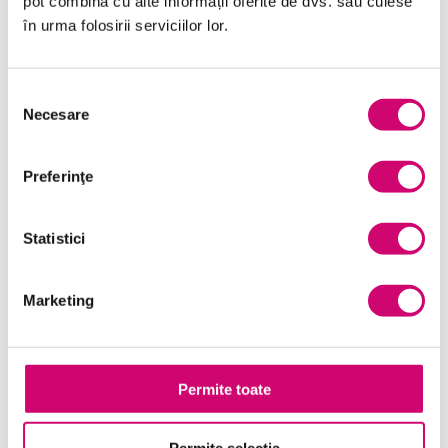
pot combina cu alte informații oferite de dvs. sau culese
în urma folosirii serviciilor lor.
Management și Leadership
Marketing
Selecția
Necesare
Microsoft Office
consimțământului
Project Management
Preferinţe
Resurse Umane
Serviciul clienți
Statistici
Transformare Digitală
Marketing
Vânzări și negocieri
Permite toate
Cursuri Similare