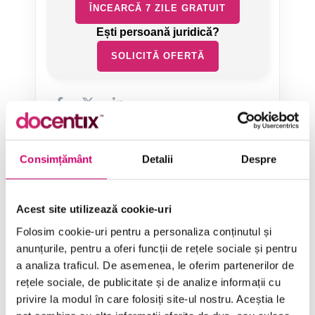
ÎNCEARCĂ 7 ZILE GRATUIT
SOLICITĂ OFERTĂ
Consimțământ
Detalii
Despre
Categorii de Cursuri
Acest site utilizează cookie-uri
Comunicare
Folosim cookie-uri pentru a personaliza conținutul și
anunțurile, pentru a oferi funcții de rețele sociale și pentru
Dezvoltare personală și profesională
a analiza traficul. De asemenea, le oferim partenerilor de
rețele sociale, de publicitate și de analize informații cu
Finanțe
privire la modul în care folosiți site-ul nostru. Aceștia le
Limba Engleză