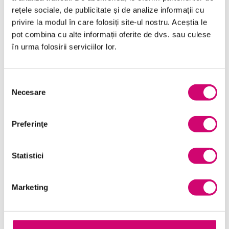
rețele sociale, de publicitate și de analize informații cu
Dezvoltare personală și profesională
privire la modul în care folosiți site-ul nostru. Aceștia le
pot combina cu alte informații oferite de dvs. sau culese
Finanțe
în urma folosirii serviciilor lor.
Limba Engleză
Management și Leadership
Selecția
Necesare
consimțământului
Marketing
Microsoft Office
Preferinţe
Project Management
Statistici
Resurse Umane
Serviciul clienți
Marketing
Transformare Digitală
Vânzări și negocieri