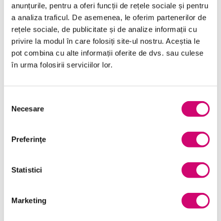
anunțurile, pentru a oferi funcții de rețele sociale și pentru
Categorii de Cursuri
a analiza traficul. De asemenea, le oferim partenerilor de
rețele sociale, de publicitate și de analize informații cu
privire la modul în care folosiți site-ul nostru. Aceștia le
Comunicare
pot combina cu alte informații oferite de dvs. sau culese
în urma folosirii serviciilor lor.
Dezvoltare personală și profesională
Finanțe
Selecția
Limba Engleză
Necesare
consimțământului
Management și Leadership
Preferinţe
Marketing
Microsoft Office
Statistici
Project Management
Resurse Umane
Marketing
Serviciul clienți