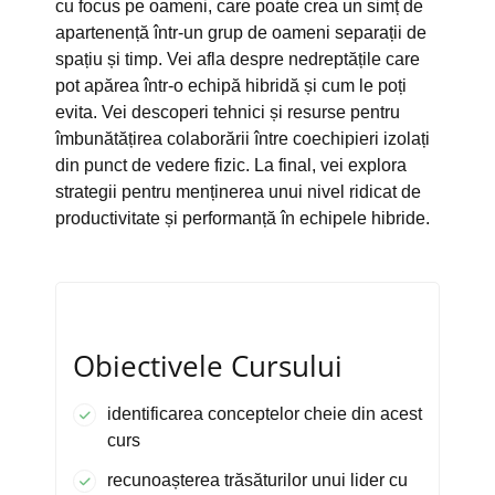
cu focus pe oameni, care poate crea un simț de
apartenență într-un grup de oameni separații de
spațiu și timp. Vei afla despre nedreptățile care
pot apărea într-o echipă hibridă și cum le poți
evita. Vei descoperi tehnici și resurse pentru
îmbunătățirea colaborării între coechipieri izolați
din punct de vedere fizic. La final, vei explora
strategii pentru menținerea unui nivel ridicat de
productivitate și performanță în echipele hibride.
Obiectivele Cursului
identificarea conceptelor cheie din acest
curs
recunoașterea trăsăturilor unui lider cu