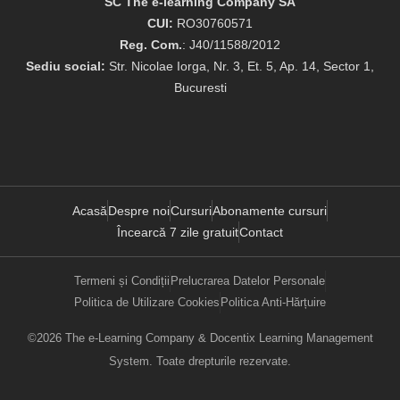
SC The e-learning Company SA
CUI:
RO30760571
Reg. Com.
: J40/11588/2012
Sediu social:
Str. Nicolae Iorga, Nr. 3, Et. 5, Ap. 14, Sector 1,
Bucuresti
Acasă
Despre noi
Cursuri
Abonamente cursuri
Încearcă 7 zile gratuit
Contact
Termeni și Condiții
Prelucrarea Datelor Personale
Politica de Utilizare Cookies
Politica Anti-Hărțuire
©2026 The e-Learning Company & Docentix Learning Management
System. Toate drepturile rezervate.