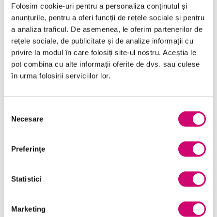
Folosim cookie-uri pentru a personaliza conținutul și
anunțurile, pentru a oferi funcții de rețele sociale și pentru
a analiza traficul. De asemenea, le oferim partenerilor de
Categorii de Cursuri
rețele sociale, de publicitate și de analize informații cu
privire la modul în care folosiți site-ul nostru. Aceștia le
pot combina cu alte informații oferite de dvs. sau culese
Comunicare
în urma folosirii serviciilor lor.
Dezvoltare personală și profesională
Finanțe
Selecția
Necesare
consimțământului
Limba Engleză
Management și Leadership
Preferinţe
Marketing
Statistici
Microsoft Office
Project Management
Marketing