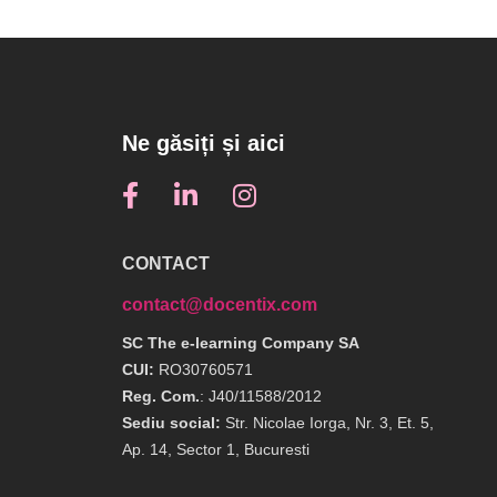
Ne găsiți și aici
CONTACT
contact@docentix.com
SC The e-learning Company SA
CUI:
RO30760571
Reg. Com.
: J40/11588/2012
Sediu social:
Str. Nicolae Iorga, Nr. 3, Et. 5,
Ap. 14, Sector 1, Bucuresti