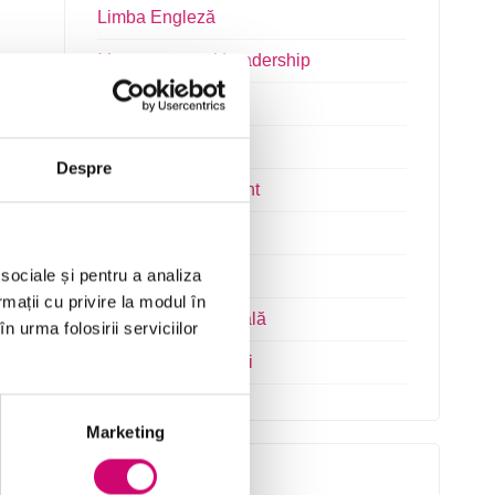
Limba Engleză
Management și Leadership
Marketing
Microsoft Office
Despre
Project Management
Resurse Umane
 sociale și pentru a analiza
Serviciul clienți
rmații cu privire la modul în
Transformare Digitală
n urma folosirii serviciilor
Vânzări și negocieri
Marketing