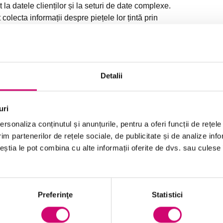
la datele clienților și la seturi de date complexe.
colecta informații despre piețele lor țintă prin
de social media. Și pot obține informații incredibil de
 operațională de marketing eficientă.
beneficiile gestionării Big Data în scopuri de
Data și cele mai bune practici pentru stocarea și
Detalii
semenea, considerente referitoare la
uri
rsonaliza conținutul și anunțurile, pentru a oferi funcții de rețele
im partenerilor de rețele sociale, de publicitate și de analize info
ceștia le pot combina cu alte informații oferite de dvs. sau culese î
recunoașteți beneficiile și valoarea utilizării
big data pentru strategia și activitățile de
Preferinţe
Statistici
marketing
distingeți între stocarea big data și bunele