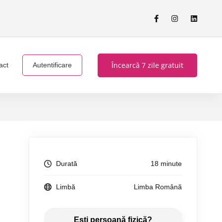
Încearcă 7 zile gratuit
act
Autentificare
Durată
18 minute
Limbă
Limba Română