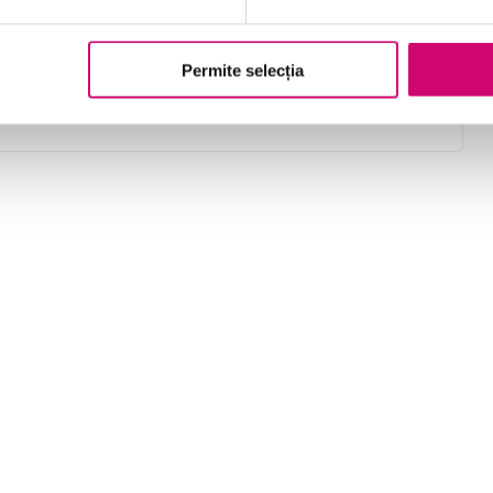
practici de gestionare
Permite selecția