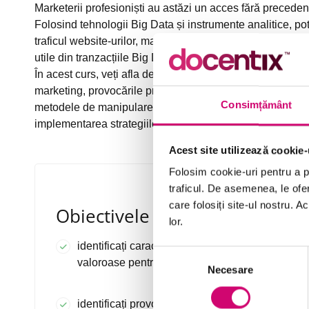
Marketerii profesioniști au astăzi un acces fără precedent 
Folosind tehnologii Big Data și instrumente analitice, pot 
traficul website-urilor, marketing prin e-mail și activități 
utile din tranzacțiile Big Data, contribuind la o strategie
În acest curs, veți afla despre caracteristicile Big Data, 
marketing, provocările principale asociate utilizării Big 
Consimțământ
metodele de manipulare a datelor. Cursul acoperă, de a
implementarea strategiilor Big Data.
Acest site utilizează cookie-
Folosim cookie-uri pentru a pe
traficul. De asemenea, le ofer
care folosiți site-ul nostru. A
Obiectivele Cursului
lor.
identificați caracteristicile big data care sunt
Selecția
valoroase pentru marketingul strategic
Necesare
consimțământului
identificați provocările principale ale utilizării