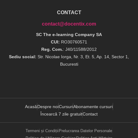
CONTACT
contact@docentix.com
SC The e-learning Company SA
CUI:
RO30760571
Reg. Com.
: J40/11588/2012
Sediu social:
Str. Nicolae Iorga, Nr. 3, Et. 5, Ap. 14, Sector 1,
Bucuresti
Acasă
Despre noi
Cursuri
Abonamente cursuri
Încearcă 7 zile gratuit
Contact
Termeni și Condiții
Prelucrarea Datelor Personale