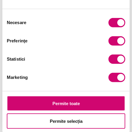
Marketing
Microsoft Office
Selecția
Necesare
Project Management
consimțământului
Resurse Umane
Preferinţe
Serviciul clienți
Transformare Digitală
Statistici
Vânzări și negocieri
Marketing
Permite toate
Cursuri Similare
Permite selecția
Marketing digital – Cum
ajungem la consumator