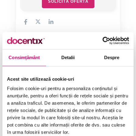
SOLICITĂ OFERTĂ
Categorii de Cursuri
Consimțământ
Detalii
Despre
Comunicare
Acest site utilizează cookie-uri
Folosim cookie-uri pentru a personaliza conținutul și
Dezvoltare personală și profesională
anunțurile, pentru a oferi funcții de rețele sociale și pentru
Finanțe
a analiza traficul. De asemenea, le oferim partenerilor de
rețele sociale, de publicitate și de analize informații cu
Limba Engleză
privire la modul în care folosiți site-ul nostru. Aceștia le
Management și Leadership
pot combina cu alte informații oferite de dvs. sau culese
în urma folosirii serviciilor lor.