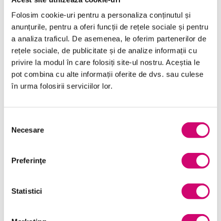
Folosim cookie-uri pentru a personaliza conținutul și
anunțurile, pentru a oferi funcții de rețele sociale și pentru
a analiza traficul. De asemenea, le oferim partenerilor de
rețele sociale, de publicitate și de analize informații cu
Categorii de Cursuri
privire la modul în care folosiți site-ul nostru. Aceștia le
pot combina cu alte informații oferite de dvs. sau culese
în urma folosirii serviciilor lor.
Comunicare
Dezvoltare personală și profesională
Selecția
Finanțe
Necesare
consimțământului
Limba Engleză
Preferinţe
Management și Leadership
Marketing
Statistici
Microsoft Office