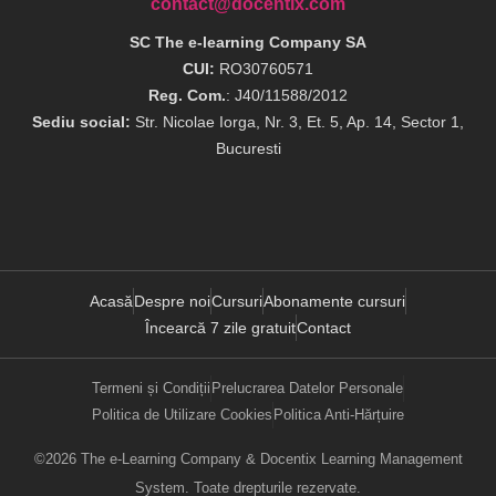
contact@docentix.com
SC The e-learning Company SA
CUI:
RO30760571
Reg. Com.
: J40/11588/2012
Sediu social:
Str. Nicolae Iorga, Nr. 3, Et. 5, Ap. 14, Sector 1,
Bucuresti
Acasă
Despre noi
Cursuri
Abonamente cursuri
Încearcă 7 zile gratuit
Contact
Termeni și Condiții
Prelucrarea Datelor Personale
Politica de Utilizare Cookies
Politica Anti-Hărțuire
©2026 The e-Learning Company & Docentix Learning Management
System. Toate drepturile rezervate.