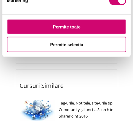
Marketing
Project Management
Resurse Umane
Serviciul clienți
Permite toate
Transformare Digitală
Permite selecția
Vânzări și negocieri
Cursuri Similare
Tag-urile, Notițele, site-urile tip
Community și funcția Search în
SharePoint 2016