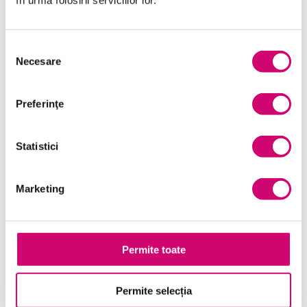
în urma folosirii serviciilor lor.
Marketing
Microsoft Office
Selecția
Necesare
consimțământului
Project Management
Resurse Umane
Preferinţe
Serviciul clienți
Statistici
Transformare Digitală
Vânzări și negocieri
Marketing
Permite toate
Cursuri Similare
Permite selecția
Feedbackul și rolul său vital la