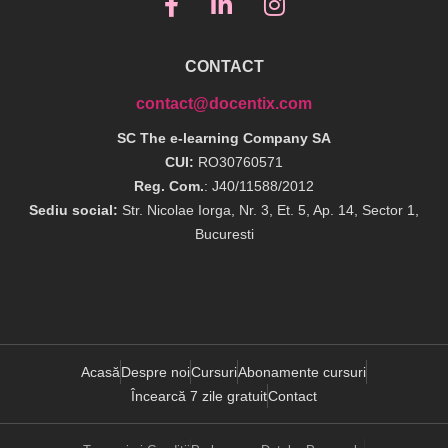
CONTACT
contact@docentix.com
SC The e-learning Company SA
CUI:
RO30760571
Reg. Com.
: J40/11588/2012
Sediu social:
Str. Nicolae Iorga, Nr. 3, Et. 5, Ap. 14, Sector 1,
Bucuresti
Acasă
Despre noi
Cursuri
Abonamente cursuri
Încearcă 7 zile gratuit
Contact