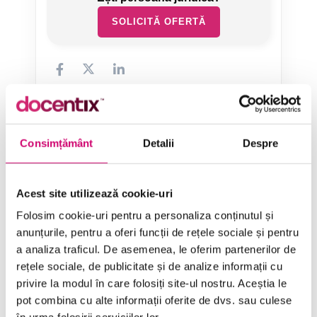
SOLICITĂ OFERTĂ
Consimțământ
Detalii
Despre
Categorii de Cursuri
Acest site utilizează cookie-uri
Comunicare
Folosim cookie-uri pentru a personaliza conținutul și
Dezvoltare personală și profesională
anunțurile, pentru a oferi funcții de rețele sociale și pentru
a analiza traficul. De asemenea, le oferim partenerilor de
Finanțe
rețele sociale, de publicitate și de analize informații cu
Limba Engleză
privire la modul în care folosiți site-ul nostru. Aceștia le
pot combina cu alte informații oferite de dvs. sau culese
Management și Leadership