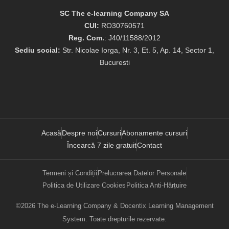
SC The e-learning Company SA
CUI:
RO30760571
Reg. Com.
: J40/11588/2012
Sediu social:
Str. Nicolae Iorga, Nr. 3, Et. 5, Ap. 14, Sector 1,
Bucuresti
Acasă
Despre noi
Cursuri
Abonamente cursuri
Încearcă 7 zile gratuit
Contact
Termeni și Condiții
Prelucrarea Datelor Personale
Politica de Utilizare Cookies
Politica Anti-Hărțuire
©2026 The e-Learning Company & Docentix Learning Management
System. Toate drepturile rezervate.