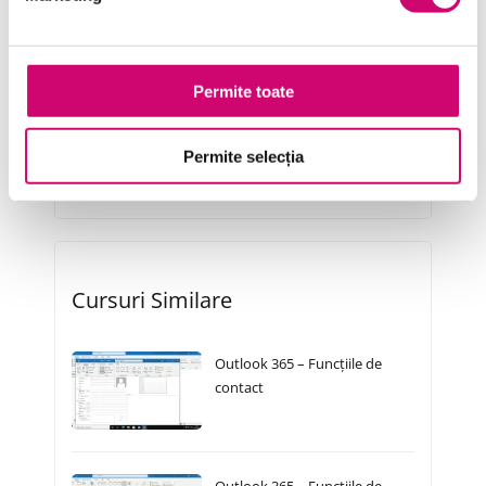
Resurse Umane
Serviciul clienți
Permite toate
Transformare Digitală
Permite selecția
Vânzări și negocieri
Cursuri Similare
Outlook 365 – Funcțiile de
contact