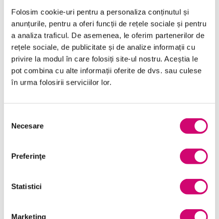
Folosim cookie-uri pentru a personaliza conținutul și
anunțurile, pentru a oferi funcții de rețele sociale și pentru
a analiza traficul. De asemenea, le oferim partenerilor de
rețele sociale, de publicitate și de analize informații cu
Categorii de Cursuri
privire la modul în care folosiți site-ul nostru. Aceștia le
pot combina cu alte informații oferite de dvs. sau culese
Comunicare
în urma folosirii serviciilor lor.
Dezvoltare personală și profesională
Selecția
Finanțe
Necesare
consimțământului
Limba Engleză
Preferinţe
Management și Leadership
Marketing
Statistici
Microsoft Office
Project Management
Marketing